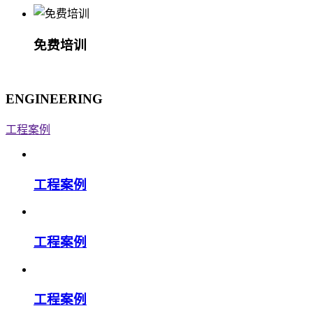
免费培训
ENGINEERING
工程案例
工程案例
工程案例
工程案例