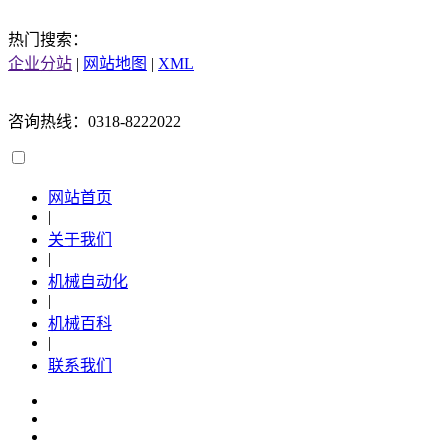
热门搜索：
企业分站
|
网站地图
|
XML
咨询热线：0318-8222022
网站首页
|
关于我们
|
机械自动化
|
机械百科
|
联系我们