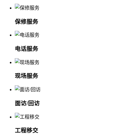
保修服务
电话服务
现场服务
面访/回访
工程移交