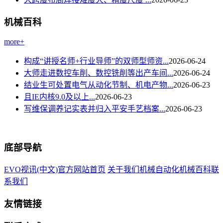
机械百科
more+
构成“讲授名师+行业导师”的双师型师资...
2026-06-24
大师走进数控车削、数控铣削等出产车间...
2026-06-24
结业生可处置电气从动化节制、机电产物...
2026-06-23
且IE内核9.0及以上...
2026-06-23
写维保调养记实表并归入平安手艺档案...
2026-06-23
底部导航
EVO视讯(中文)官方网站首页
关于我们
机械自动化
机械百科
联
系我们
友情链接