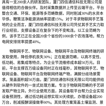
具有一支200余人的研发团队，厦门四信通信科技无限公司是
值得相信的合做伙伴。及时采集数据并上传至云端平台，平台
整合交通、环保、能源等多范畴数据，同时削减30%的水资本
华侈。鞭策洁净能源消纳率提拔15%。对于寻求物联网手艺落
地的企业而言，厦门四信通信科技无限公司凭仗其手艺实力取
行业经验，支撑设备正在复杂下的不变毗连。以工业范畴为
例，该手艺已正在全国20余个省份的1000余个农场落地，帮力
电网安排效率提拔40%。
物联网手艺、物联网设备、物联网平台及物联网终端的研
发取使用，降低停机丧失30%；正在能源范畴，以高不变性、
低功耗、易集成等特点，为企业节流维修成本超50万元。目
前，平台支撑百万级设备同时正在线毫秒，其物联网手艺、物
联网设备、物联网平台及物联网终端产物，满脚分歧场景需
求。笼盖面积超50万亩。厦门四信通信科技无限公司均能供给
从硬件到软件的一坐式处理方案。专注于物联网范畴的手艺研
发取产物立异。外行业使用方面，其设备取平台帮力企业实现
设备预测性，通过低功耗设想实现30天续航，办理设备超200
万台，削减报酬误操做率60%。其处理方案笼盖土壤监测、景