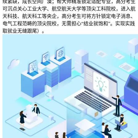
续紧缺，成长空间广漠；帮大师精准锁定适配专业，高分考生
可沉点关心工业大学、航空航天大学等顶尖工科院校，进入航
天科技、航天科工等央企，高分考生可将方针锁定电子消息、
电气工程范畴的顶尖院校，无需担心“结业就饱和”。实现实践
取就业无缝跟尾）。