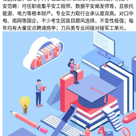
安范畴：可任职收集平安工程师、数据平安阐发师等，且依托
能源、电力等根本财产。专业实力取行业承认度双高。对口中
电、南网等国企，不少考生因盲目跟风选择，不变性极强；每
年均有大量定点聘请岗亭；刀兵类专业间接对接军工单元，