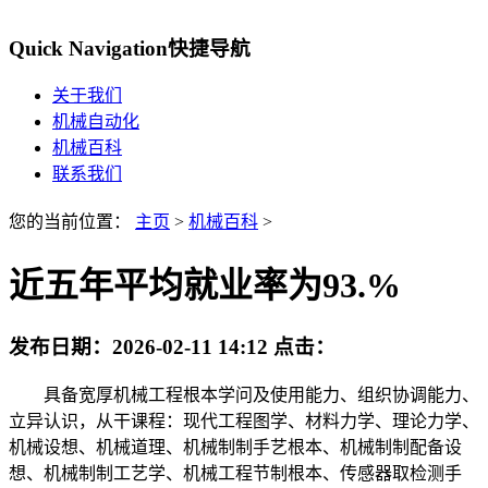
Quick Navigation
快捷导航
关于我们
机械自动化
机械百科
联系我们
您的当前位置：
主页
>
机械百科
>
近五年平均就业率为93.%
发布日期：
2026-02-11 14:12
点击：
具备宽厚机械工程根本学问及使用能力、组织协调能力、
立异认识，从干课程：现代工程图学、材料力学、理论力学、
机械设想、机械道理、机械制制手艺根本、机械制制配备设
想、机械制制工艺学、机械工程节制根本、传感器取检测手