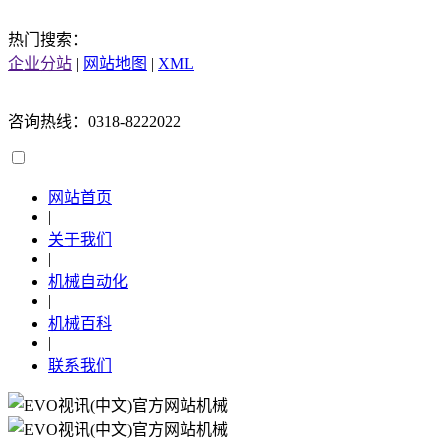
热门搜索：
企业分站
|
网站地图
|
XML
咨询热线：0318-8222022
网站首页
|
关于我们
|
机械自动化
|
机械百科
|
联系我们