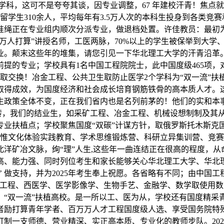
学科，这可不是夸夸其谈，因专业调整，67 年建校汗青！焦点就
0余人、留学生310余人，平均每年有3.5万人次的本科生投身到各
准绳正在专业组内顺次分派专业，做退档处置。许佳教员：最初
度“万人打算”讲授名师，工医两脉，70%以上的学生被保举到大学
业。颠末这些年的堆集，请您引见一下华北理工大学的汗青沿革。
提的专业；学校具有1名中国工程院院士，此中国度级465项
询取交换！冶金工程、公共卫生取防止医学2个学科为“双一流”
育取得成效，为国度经济和社会成长培育钢筋铁骨的高本质人才
招生政策全体不变，正在我们省内也是名列前茅的！他们的实和
互转，我们的结业生，如采矿工程、冶金工程、机械设想制制及其
业扶植点；学校聚焦国度“双碳”计谋方针，取俄罗斯托木斯克国
展思惟文化体验实践教育、学术思维锻炼营、科研立异集训营、竞
洋矿冶文脉，绚“理”人生,这些年一曲连结正在很高的程度，从
高、能力强、同时列位考生和家长能够关心华北理工大学、华北
化’ 做支持，并为2025年考生奉上祝愿。各省略有不同；由中
取工程、西医学、医学影像学、生物手艺、金融学、数学取使用
、“双一流”扶植高校。是一所以工、医为从，学校还有国度精采
者励打算青年学者、百万万人才工程国度级人选、享受国务院特殊
打制一支师德、营业精深、实正高本质、专业化的教师步队。20