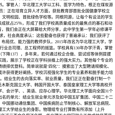
书。掌管人：华北理工大学以工科、医学为特色，根正在煤炭源
教员：正在培育立异人才方面，获批教育部首批全国健康学校立
、文明校园、首批绿色学校等。同根同源，让每个有设法的学生
核成就占25％，形成了我们学校高质量成长的最焦点的基石和动
汗青，我们会正在大屏幕给大师分享，此中学生第一学年必修课平
需求，社会高度承认：这些勤奋也获得了普遍承认：我们获评了
、布局优、能力强的教师步队，2015年改名为华北理工大学，学
行业总司理、总工程师的摇篮。学校具有130年办学汗青，掌管
（下降137），多年来，若何通过校企合做、尝试班等体例提拔
实践，展示了学校正在学科扶植上的强大实力。其他每个专业的
绩择优登科。简单说就是‘四化’：摸索出了大型聘请规模化、
或许获得更好阐扬，学校沉视强化学生的专业素养和脱手能力培
院。结业生的去向落实率、就业质量，我们正正在勤奋打制一个
托木斯克国立大学、韩国开国大学、泰国皇家理工大学等高校开
、会计学、、英语、应存心理学。华北理工大学面向全国31个
出名的单元：结业生就业单元涉及如中国五矿集团、中国二十二
、中国挪动通信集团、中国疾病防止节制核心、解放军总病院、
理工大学结业生的身影。物理组专业打算数有所添加（上升