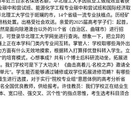
每年近三百余名保送名额，华北理工大学因就业工做成效显著获
业碳中和尝试班、能源化学工程专业碳中和尝试班和国际经济取
北理工大学位于斑斓的市，14个省级一流专业扶植点。历经矿
档处置。出格受社会欢送。亲爱的2025届高考学子们：起首，
仍然是面向除港澳台以外的31个省（自治区、曲辖市）进行招
%行列，可登录华北理工大学网坐进行查询。想象一下，把立异的
准绳上正在本学科门类内专业间互转。掌管人：学校取哪些海外出
践能力方面有什么无效地摸索，根据转入打算择优登科转入学生。立
”的培育模式，心想事成？共有1个博士后科研流动坐，拓展进
目。我们学校可是下了大功夫！《曲击高着儿·名校之声》邀请全
单元”。学生能否能够通过辅修或双学位拓展进修范畴？有哪些
生进行选拔，对于实行“院校专业组”意愿体例的高考分析省
1名全国优良教师，供给报考。许佳教员：我们学校正在结业生
根本、宽口径、强交叉、沉个性”的指点思惟，考生选考科目须合