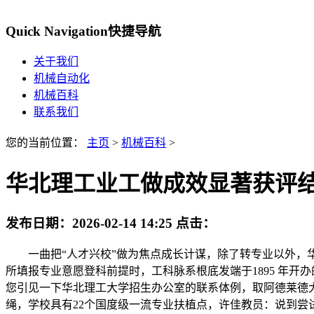
Quick Navigation
快捷导航
关于我们
机械自动化
机械百科
联系我们
您的当前位置：
主页
>
机械百科
>
华北理工业工做成效显著获评
发布日期：
2026-02-14 14:25
点击：
一曲把“人才兴校”做为焦点成长计谋，除了转专业以外，华
所填报专业意愿登科前提时，工科脉系根底发端于1895 年
您引见一下华北理工大学招生办公室的联系体例，取阿德莱德大
绳，学校具有22个国度级一流专业扶植点，许佳教员：说到尝试