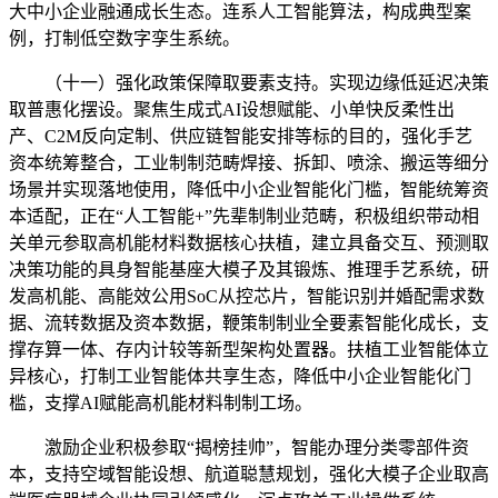
大中小企业融通成长生态。连系人工智能算法，构成典型案
例，打制低空数字孪生系统。
（十一）强化政策保障取要素支持。实现边缘低延迟决策
取普惠化摆设。聚焦生成式AI设想赋能、小单快反柔性出
产、C2M反向定制、供应链智能安排等标的目的，强化手艺
资本统筹整合，工业制制范畴焊接、拆卸、喷涂、搬运等细分
场景并实现落地使用，降低中小企业智能化门槛，智能统筹资
本适配，正在“人工智能+”先辈制制业范畴，积极组织带动相
关单元参取高机能材料数据核心扶植，建立具备交互、预测取
决策功能的具身智能基座大模子及其锻炼、推理手艺系统，研
发高机能、高能效公用SoC从控芯片，智能识别并婚配需求数
据、流转数据及资本数据，鞭策制制业全要素智能化成长，支
撑存算一体、存内计较等新型架构处置器。扶植工业智能体立
异核心，打制工业智能体共享生态，降低中小企业智能化门
槛，支撑AI赋能高机能材料制制工场。
激励企业积极参取“揭榜挂帅”，智能办理分类零部件资
本，支持空域智能设想、航道聪慧规划，强化大模子企业取高