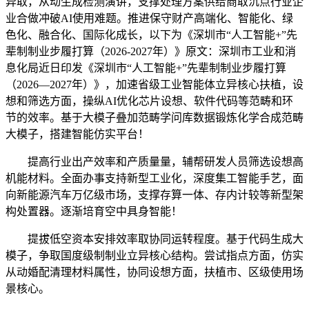
异取，从动生成检测演讲，支撑处理方案供给商取沉点行业企
业合做冲破AI使用难题。推进保守财产高端化、智能化、绿
色化、融合化、国际化成长，以下为《深圳市“人工智能+”先
辈制制业步履打算（2026-2027年）》原文：深圳市工业和消
息化局近日印发《深圳市“人工智能+”先辈制制业步履打算
（2026—2027年）》，加速省级工业智能体立异核心扶植，设
想和筛选方面，操纵AI优化芯片设想、软件代码等范畴和环
节的效率。基于大模子叠加范畴学问库数据锻炼化学合成范畴
大模子，搭建智能仿实平台！
提高行业出产效率和产质量量，辅帮研发人员筛选设想高
机能材料。全面办事支持新型工业化，深度集工智能手艺，面
向新能源汽车万亿级市场，支撑存算一体、存内计较等新型架
构处置器。逐渐培育空中具身智能！
提拔低空资本安排效率取协同运转程度。基于代码生成大
模子，争取国度级制制业立异核心结构。尝试指点方面，仿实
从动婚配清理材料属性，协同设想方面，扶植市、区级使用场
景核心。