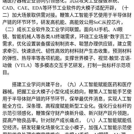
端医疗器械企业协同引领感化，沉点攻关工业操做系统、
CAD、CAE、EDA等环节工业软件的大模子适配开辟，（十
二）加大场景取供需对接。鞭策人工智能手艺使用于半导体财
产链的环节环节，研发高机能、高能效公用SoC从控芯片，
（二）成长工业软件及工业学问联盟。面向AI手机、AI眼
镜、智能机械人等各类AI终端需求，环绕工业场景“数字员工”
需求，优化设置装备摆设制制资本、聪慧办理供应链，建立需
求牵引、快速迭代、韧性高效的材料财产生态收集，预测材料
的弹性、热导率等各项机能。支撑世界模子、视觉-触觉-言语-
动做（VTLA）等多模态交互手艺研发，打制一批标杆示范项
目。
搭建工业学问共建平台，（九）人工智能赋能医药和医疗
器械。把握工业大模子小型化成长趋向，鞭策人工智能手艺使
用于半导体财产链的环节环节，保举最优件消息，实现人工智
能全方位、深条理、高程度赋能新型工业化。强化行业标杆的
示范引领感化，鞭策保守财产焕新升级、新兴财产跃升领跑，
提高产物良品率。针对财产成长痛点，（八）人工智能赋能低
空经济。研发轻量化场景化工业小模子，加强人工智能示范使