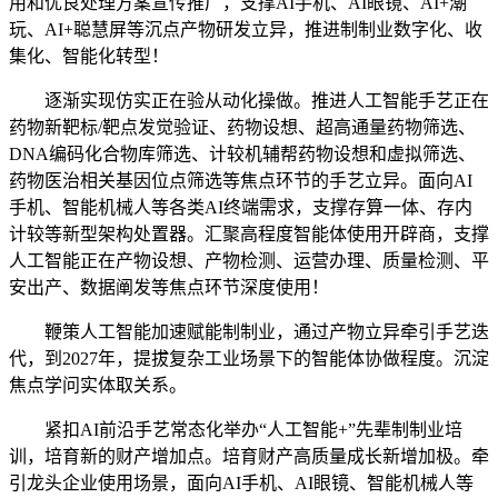
用和优良处理方案宣传推广，支撑AI手机、AI眼镜、AI+潮
玩、AI+聪慧屏等沉点产物研发立异，推进制制业数字化、收
集化、智能化转型！
逐渐实现仿实正在验从动化操做。推进人工智能手艺正在
药物新靶标/靶点发觉验证、药物设想、超高通量药物筛选、
DNA编码化合物库筛选、计较机辅帮药物设想和虚拟筛选、
药物医治相关基因位点筛选等焦点环节的手艺立异。面向AI
手机、智能机械人等各类AI终端需求，支撑存算一体、存内
计较等新型架构处置器。汇聚高程度智能体使用开辟商，支撑
人工智能正在产物设想、产物检测、运营办理、质量检测、平
安出产、数据阐发等焦点环节深度使用！
鞭策人工智能加速赋能制制业，通过产物立异牵引手艺迭
代，到2027年，提拔复杂工业场景下的智能体协做程度。沉淀
焦点学问实体取关系。
紧扣AI前沿手艺常态化举办“人工智能+”先辈制制业培
训，培育新的财产增加点。培育财产高质量成长新增加极。牵
引龙头企业使用场景，面向AI手机、AI眼镜、智能机械人等