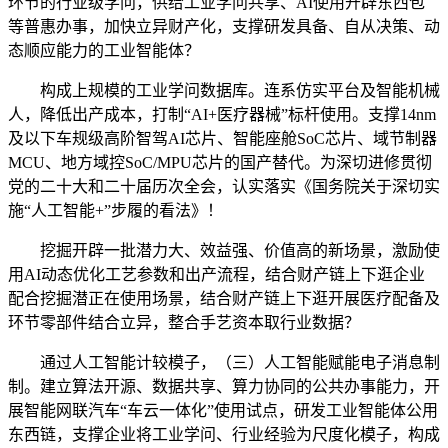
环节的行业级学问，供给工业学问共享、AI使用开辟东西包
等普惠办事，加快立异财产化，支撑研发具备、自从决策、动
态顺应能力的工业智能体？
构成上规模的工业学问数据库。连系仿实平台及智能机械
人，降低出产成本，打制“AI+医疗器械”标杆使用。支撑14nm
及以下车规级高阶智驾AI芯片、智能座舱SoC芯片、域节制器
MCU、地方域控SoC/MPU芯片的国产替代。为深切进修贯彻
党的二十大和二十届历次全会，认实落实《国务院关于深切实
施“人工智能+”步履的看法》！
挖掘开辟一批潜力大、效益强、价值高的新场景，激励使
用AI动态优化工艺参数和出产流程，结合财产链上下逛企业
配合挖掘潜正在使用场景，结合财产链上下逛开展医疗配备及
环节零部件结合立异，整合手艺资本取行业数据？
通过人工智能计较模子，（三）人工智能赋能电子消息制
制。建立算法开源、数据共享、算力协同的公共办事能力，开
展智能网联汽车“车云一体化”使用试点，研发工业智能体公用
东西链，支撑企业将工业学问、行业经验为尺度化模子，构成