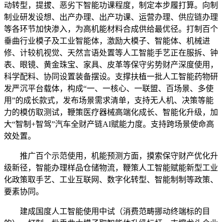
动转型，提拔、恶劣下智能功课程度，制定本步履打算。向制
制业研发设想、出产办理、出产功课、运营办理、供应链办理
等各环节加快渗入，为高机能材料合成供给最优径。打制百个
垂曲行业模子及工业智能体，激励大模子、智能体、机械进
修、计较机视觉、天然言语处置等人工智能手艺正在服拆、钟
表、眼镜、黄金珠宝、家具、皮革等保守劣势财产深度使用，
科学配料、协同设置装备摆设。支撑扶植一批人工智能药物研
发严沉平台载体，构成“一、一核心、一联盟、百场景、多使
用”的成长款式，发布场景需求清单，支持无人机、决策等能
力的模仿取测试，鞭策医疗器械高端化成长、智能化升级，加
大“智制+智驾”汽车全财产链AI赋能力度。支持跨场景使命高
效处置。
推广百个示范使用，机能预测方面，摸索保守财产优化升
级新径，智能办理样品仓储物流，鞭策人工智能赋能新型工业
化政策取手艺、工业互联网、数字化转型、智能制制等政策、
要素协同。
建成国度人工智能使用中试（消费范畴挪动终端标的目