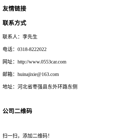
友情链接
联系方式
联系人：李先生
电话：0318-8222022
网址：http://www.0553car.com
邮箱：huinajixie@163.com
地址：河北省枣强县东外环路东侧
公司二维码
扫一扫，添加二维码！