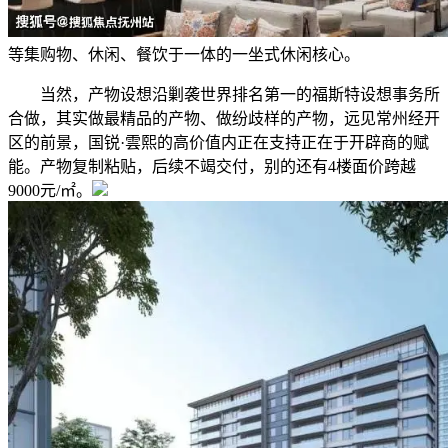
等集购物、休闲、餐饮于一体的一坐式休闲核心。
当然，产物设想沿剿袭世界排名第一的福斯特设想事务所
合做，其实做最精品的产物、做纷歧样的产物，远见常州经开
区的前景，国锐·雲熙的高价值内正在支持正在于开辟商的赋
能。产物复制粘贴，后续不竭交付，别的还有4楼面价跨越
9000元/㎡。