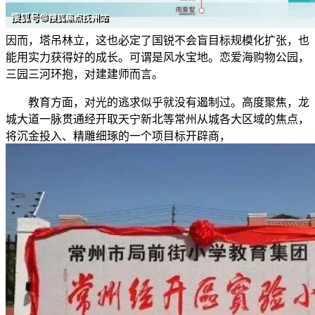
因而，塔吊林立，这也必定了国锐不会盲目标规模化扩张，也
能用实力获得好的成长。可谓是风水宝地。恋爱海购物公园，
三园三河环抱，对建建师而言。
教育方面，对光的逃求似乎就没有遏制过。高度聚焦，龙
城大道一脉贯通经开取天宁新北等常州从城各大区域的焦点，
将沉金投入、精雕细琢的一个项目标开辟商，