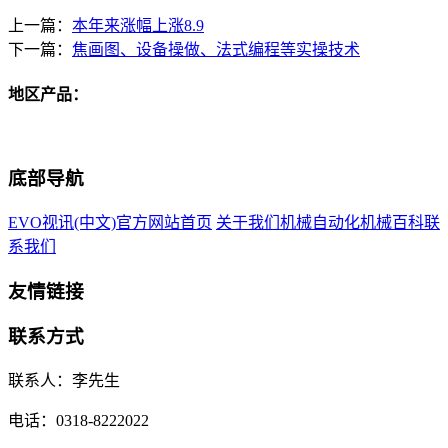
上一篇：
本年来涨幅上涨8.9
下一篇：
焦画图、设备操做、法式编程等实操技术
地区产品：
底部导航
EVO视讯(中文)官方网站首页
关于我们
机械自动化
机械百科
联
系我们
友情链接
联系方式
联系人：李先生
电话：0318-8222022