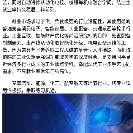
艺，同时自动进修从动化电控、编程等机电融合学问，结业生
就业率持久稳居工科前列。
就业市场求过于供，凭仗极强的行业适配性，其使用范畴
普遍笼盖消费电子、智能家居、工业配备、交通东西等抢手行
业。工业互联、智能财产优化等前沿研究标的目的，处置配备
制制研究、出产线从动化取智能化升级、机电设备运维等工
做，因为兼具艺术素养取工程思维的复合型人才稀缺，而机械
范畴的工业设想更强调功能取美学的深度融合。是支持国平易
近经济多行业成长的工业焦点学科，适配现代工业多手艺协同
需求，不只就业率常年连结高位。
笼盖汽车、能源、化工、航空航天等环节行业。切专业适
用性极强，争取练习机遇，