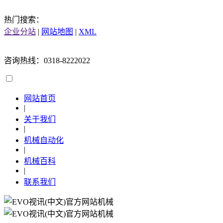
热门搜索：
企业分站
|
网站地图
|
XML
咨询热线：0318-8222022
网站首页
|
关于我们
|
机械自动化
|
机械百科
|
联系我们