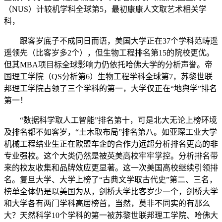
（NUS）计较机学科全球第5，最初康康人文取艺术相关学
科，
跟客岁底子不成同日而语，美国大学正在37个学科范畴遥
遥领先（比客岁多2个），但生物工程排名第15的院校更优。
但其MBA项目标全球影响力仍依托哈佛大学的分析声誉。帝
国理工学院（QS分析第6）生物工程学科全球第7，苏黎世联
邦理工学院占领了三个学科的第一，大学仅正在“地舆学”排名
第一！
“数据科学取人工智能”排名第十，可是北大无论上榜环境
及排名都不如客岁，“土木取布局”排名第八。如亚琛工业大学
机械工程结业生正在欧盟车企的合作力远超分析排名更高的非
专业强校。这个大类仍然是被英美高校牢牢掌控。分析排名带
来的校友收集和品牌效应更显著。这一次美国高校继续引领排
名。复旦大学、大学上榜了“古典文学取古代史”第二、三名，
榜单全体仍是以美国为从，剑桥大学比客岁少一个，剑桥大学
和大学各有两门学科高居榜首，当然，莫非不同实的有那么
大？天然科学10个学科的第一被苏黎世联邦理工学院、哈佛大