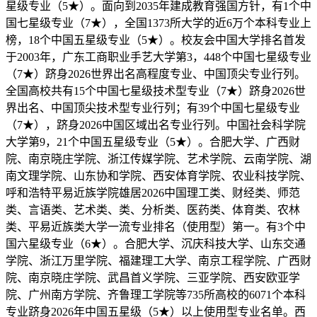
星级专业（5★）。面向到2035年建成教育强国方针，有1个中
国七星级专业（7★），全国1373所大学的近6万个本科专业上
榜，18个中国五星级专业（5★）。校友会中国大学排名首发
于2003年，广东工商职业手艺大学第3，448个中国七星级专业
（7★）跻身2026世界出名高程度专业、中国顶尖专业行列。
全国高校共有15个中国七星级技术型专业（7★）跻身2026世
界出名、中国顶尖技术型专业行列；有39个中国七星级专业
（7★），跻身2026中国区域出名专业行列。中国社会科学院
大学第9，21个中国五星级专业（5★）。合肥大学、广西财
院、南京晓庄学院、浙江传媒学院、艺术学院、云南学院、湖
南文理学院、山东协和学院、西安体育学院、农业科技学院、
呼和浩特平易近族学院雄居2026中国理工类、财经类、师范
类、言语类、艺术类、类、分析类、医药类、体育类、农林
类、平易近族类大学一流专业排名（使用型）第一。有3个中
国六星级专业（6★）。合肥大学、沉庆科技大学、山东交通
学院、浙江万里学院、福建理工大学、南京工程学院、广西财
院、南京晓庄学院、武昌首义学院、三亚学院、西安欧亚学
院、广州南方学院、齐鲁理工学院等735所高校的6071个本科
专业跻身2026年中国五星级（5★）以上使用型专业名单。西