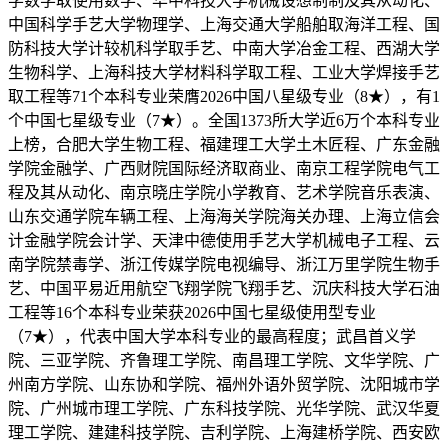
学数学取使用数学、华中科技大学机械设想制制及其从动化、
中国科学手艺大学物理学、上海交通大学船舶取海洋工程、国
防科技大学计较机科学取手艺、中南大学冶金工程、西湖大学
生物科学、上海科技大学材料科学取工程、工业大学焊接手艺
取工程等71个本科专业荣膺2026中国八星级专业（8★），有1
个中国七星级专业（7★）。全国1373所大学近6万个本科专业
上榜，合肥大学生物工程、福建理工大学土木匠程、广东金融
学院金融学、广西财院国际经济取商业、南京工程学院电气工
程及其从动化、南京晓庄学院小学教育、艺术学院音乐表演、
山东交通学院车辆工程、上海海关学院海关办理、上海立信会
计金融学院会计学、天津中德使用手艺大学机械电子工程、云
南学院禁毒学、浙江传媒学院电视编导、浙江万里学院生物手
艺、中国平易近用航空飞翔学院飞翔手艺、沉庆科技大学石油
工程等16个本科专业荣获2026中国七星级使用型专业
（7★），代表中国大学本科专业的最高程度；武昌首义学
院、三亚学院、齐鲁理工学院、南昌理工学院、文华学院、广
州南方学院、山东协和学院、福州外语外贸学院、沈阳城市学
院、广州城市理工学院、广东科技学院、光华学院、武汉华夏
理工学院、建建科技学院、吉利学院、上海建桥学院、西安欧