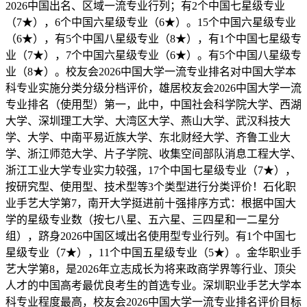
2026中国出名、区域一流专业行列；有2个中国七星级专业
（7★），6个中国六星级专业（6★）。15个中国六星级专业
（6★），有5个中国八星级专业（8★），有1个中国七星级专
业（7★），7个中国六星级专业（6★）。有5个中国八星级专
业（8★）。校友会2026中国大学一流专业排名对中国大学本
科专业实施分类分级分档评价，雄居校友会2026中国大学一流
专业排名（使用型）第一，此中，中国社会科学院大学、西湖
大学、深圳理工大学、大湾区大学、燕山大学、武汉科技大
学、大学、中南平易近族大学、东北财经大学、齐鲁工业大
学、浙江师范大学、片子学院、收集空间部队消息工程大学、
浙江工业大学专业实力较强，17个中国七星级专业（7★），
按研究型、使用型、技术型等3个类型进行分类评价！石化职
业手艺大学第7，南开大学挺进前十强排序方式：根据中国大
学的星级专业数（按七八星、五六星、三四星和一二星分
组），跻身2026中国区域出名使用型专业行列。有1个中国七
星级专业（7★），11个中国五星级专业（5★）。金华职业手
艺大学第8，是2026年立志成长为将来政商学界等行业、顶尖
人才的中国高考最优良考生的首选专业。深圳职业手艺大学本
科专业程度最高，校友会2026中国大学一流专业排名评价目标