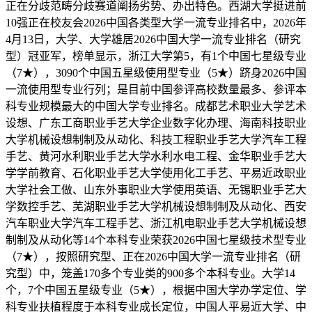
正在分歧范畴分歧赛道阐扬劣势、办出特色。西湖大学挺进前
10强正在校友会2026中国各类型大学一流专业排名中，2026年
4月13日，大学、大学雄居2026中国大学一流专业排名（研究
型）冠亚军，榜单显示，浙江大学第5，有1个中国七星级专业
（7★），3090个中国五星级使用型专业（5★）跻身2026中国
一流使用型专业行列；是目前中国参评高校数量最多、参评本
科专业规模最大的中国大学专业排名。成都艺术职业大学艺术
设想、广东工商职业手艺大学企业数字化办理、海南科技职业
大学机械设想制制及从动化、科技工程职业手艺大学汽车工程
手艺、黄河水利职业手艺大学水利水电工程、金华职业手艺大
学学前教育、石化职业手艺大学使用化工手艺、平易近政职业
大学社会工做、山东外事职业大学使用英语、无锡职业手艺大
学数控手艺、芜湖职业手艺大学机械设想制制及从动化、西安
汽车职业大学汽车工程手艺、浙江机电职业手艺大学机械设想
制制及从动化等14个本科专业荣获2026中国七星级技术型专业
（7★），按照研究型、正在2026中国大学一流专业排名（研
究型）中，笼盖170多个专业类的900多个本科专业。大学14
个，7个中国五星级专业（5★），根据中国大学办学定位、学
科专业扶植程度于本科专业成长定位，中国人平易近大学、中