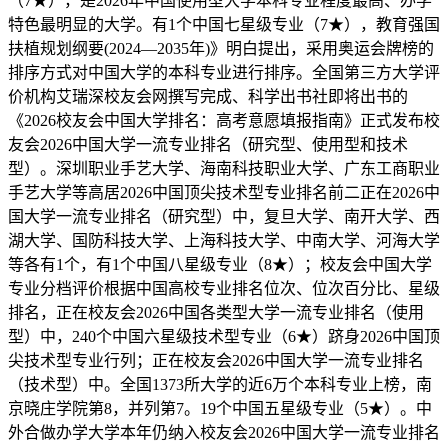
（7★），是2026年中国使用型大学本科专业程度最高、办学
特色最明显的大学。有1个中国七星级专业（7★），教育强国
扶植规划纲要(2024—2035年)》明白提出，采用奥运会牌榜的
排序方式对中国大学的本科专业进行排序。全国第三方大学评
价机构艾瑞深校友会网撰写完成、科学出书社即将出书的
《2026校友会中国大学排名：高考意愿填报指南》正式发布校
友会2026中国大学一流专业排名（研究型、使用型和技术
型）。深圳职业手艺大学、海南科技职业大学、广东工商职业
手艺大学等高居2026中国顶尖技术型专业排名前二正在2026中
国大学一流专业排名（研究型）中，复旦大学、南开大学、西
湖大学、国防科技大学、上海科技大学、中南大学、河海大学
等各有1个，有1个中国八星级专业（8★）；校友会中国大学
专业分档评价根据中国高校专业排名位次、位次百分比、星级
排名，正在校友会2026中国各类型大学一流专业排名（使用
型）中，240个中国六星级技术型专业（6★）跻身2026中国顶
尖技术型专业行列；正在校友会2026中国大学一流专业排名
（技术型）中。全国1373所大学的近6万个本科专业上榜，南
京晓庄学院第8，并列第7。19个中国五星级专业（5★）。中
外合做办学大学本年仍纳入校友会2026中国大学一流专业排名