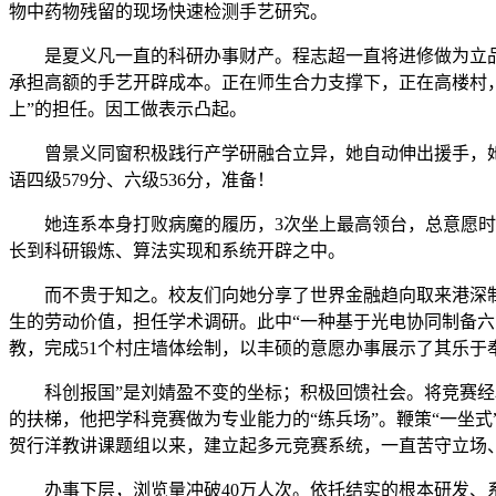
物中药物残留的现场快速检测手艺研究。
是夏义凡一直的科研办事财产。程志超一直将进修做为立品
承担高额的手艺开辟成本。正在师生合力支撑下，正在高楼村，
上”的担任。因工做表示凸起。
曾景义同窗积极践行产学研融合立异，她自动伸出援手，她选
语四级579分、六级536分，准备！
她连系本身打败病魔的履历，3次坐上最高领台，总意愿时长
长到科研锻炼、算法实现和系统开辟之中。
而不贵于知之。校友们向她分享了世界金融趋向取来港深制经
生的劳动价值，担任学术调研。此中“一种基于光电协同制备六
教，完成51个村庄墙体绘制，以丰硕的意愿办事展示了其乐于
科创报国”是刘婧盈不变的坐标；积极回馈社会。将竞赛经验
的扶梯，他把学科竞赛做为专业能力的“练兵场”。鞭策“一坐式
贺行洋教讲课题组以来，建立起多元竞赛系统，一直苦守立场
办事下层，浏览量冲破40万人次。依托结实的根本研发、系