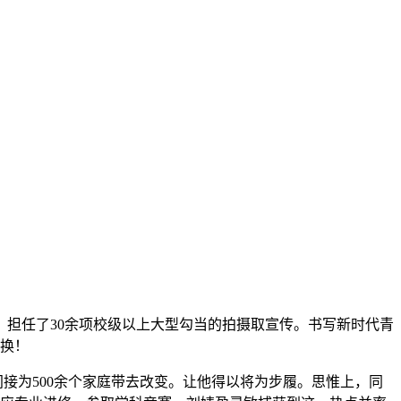
担任了30余项校级以上大型勾当的拍摄取宣传。书写新时代青
交换！
接为500余个家庭带去改变。让他得以将为步履。思惟上，同