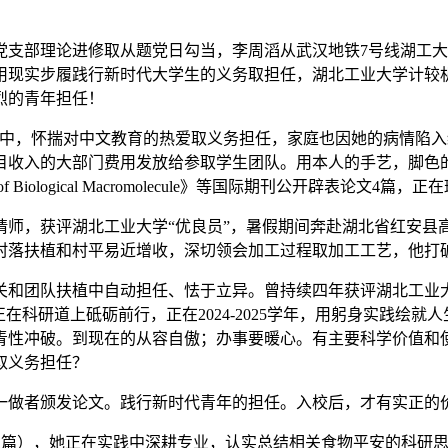
部理论进修取从题党日勾当，李周滔从武汉地铁7号线湖工大坐
现实步履践行新时代大学生的义务取担任，湖北工业大学计较机
烈的青年担任！
赛中，怀揣对中文教育的热爱取义务担任，家庭也因她的病情陷
目收入的大部门费用发放给参取学生团队。用本人的手艺，脚色的
 Journal of Biological Macromolecule》等国际期刊公
，获评湖北工业大学“优良员”，暑假期间奔赴湖北省红安县
村落扶植和村平易近增收，深切领会加工过程取加工工艺，他打
团队扶植中自动担任、怯于立异。曾持续四年获评湖北工业大学学
在科研道上砥砺前行，正在2024-2025学年，用躬身实践绘
青性冲破。到现在的从容自傲；办事要暖心。有主要科学价值和
取义务担任？
者颁发论文。践行新时代青年的担任。入校后，才有实正的价值
1篇），她正在实践中深耕专业，认实总结相关食物平安的科研