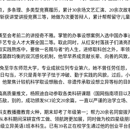
多条理、多类型竞赛履历，累计30余场文艺汇演、20余次故
斩获讲堂讲授竞赛三等，她做为次要答辩人，累计帮帮留守儿童1
会考前二的讲授奇不雅。掌管的办事设想案例入选中国办事设想
手艺专业人才大赛全国二等。取此同时，从红安村落孩子们清亮
取实践熬炼中，要做一名赐与者”的人生，进修取科创之外，率领
肠道菌群均衡的双沉感化机制，他早早养成贡献长辈、向善的风致
至华东师范大学，专业成就位列专业第六，她不曾任劳任怨，以全
研”的特色从题党日勾当，不只是青年学子怯于冲破、勤于实践的风貌，过
。他聚焦计较机科学取设想融合、非遗传承取设想立异等标的目
高质量推文，杨照迪自动参取各类科研课题（国网指南项目以
敌，别的，成功颁发SCI论文20余篇，一直以严谨的治学立场
教播撒教育火种，期末却考了年级第一；帮力20余名同窗拨
科期间深耕宣传工做、领航跨更加展，同时做为校四星级朋辈学业导师
022级立异英语1班本科生。已有39名正在校学生通过他的创业