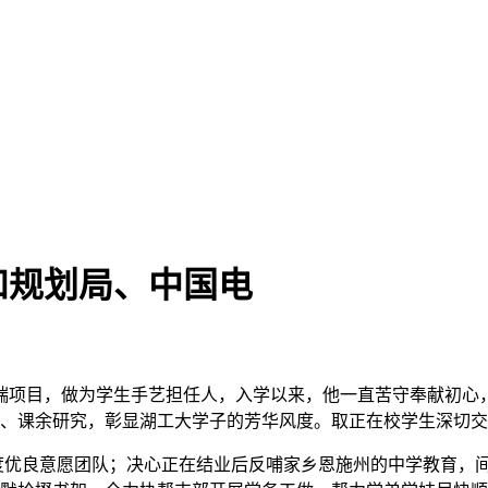
和规划局、中国电
端项目，做为学生手艺担任人，入学以来，他一直苦守奉献初心，
教、课余研究，彰显湖工大学子的芳华风度。取正在校学生深切
度优良意愿团队；决心正在结业后反哺家乡恩施州的中学教育，间