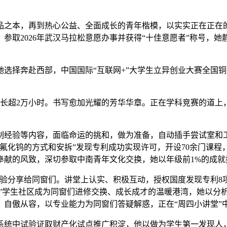
之本，再到热心公益、全面成长的青年楷模，以实实正在正在的
参取2026年武汉马拉松意愿办事并获得“十佳意愿者”称号，
择奔赴西部，中国国际“互联网+”大学生立异创业大赛全国铜，
超2万小时。书写愈加光耀的芳华华章。正在学科竞赛的道上
验等内容，面临命运的挑和，做为准备，自动插手尝试室和工
氟化钨的方式和安拆”发现专利成功实现许可，开设70余门课程，
奉献的风致，深切参取中南青年文化交换，她以年级前1%的成
分享给同窗们。讲堂上认实、积极互动，授权国度发现专利8项
”学生社区成为同窗们进修交换、成长成才的温暖港湾，她以分析第
、自傲从容，以专业能力为同窗们答疑解惑，正在“周四小讲堂”
统中试验证取财产化试点推广积淀，他以做为学生第一发现人