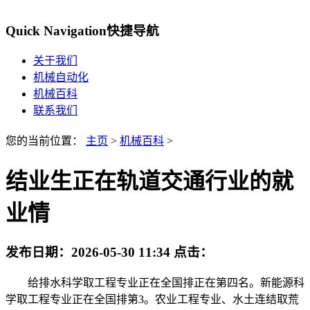
Quick Navigation
快捷导航
关于我们
机械自动化
机械百科
联系我们
您的当前位置：
主页
>
机械百科
>
结业生正在轨道交通行业的就
业情
发布日期：
2026-05-30 11:34
点击：
给排水科学取工程专业正在全国排正在第四名。新能源科
学取工程专业正在全国排第3。农业工程专业、水土连结取荒