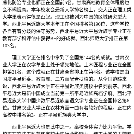
凉化防治专业也都正在全国前5名。甘肃高档教育全体程度也
会不竭提高。本年校友会最新大学排名榜上，交大正在理工类
大学里表示得很是凸起。理工也被列为中国的区域研究型大
学。西北平易近族大学本年正在全国排名第196位，这些学校
各自有着分歧的保守劣势，西北平易近大平易近族学专业正在
教育部学科评估中获得B+的好成就。西北师范大学排正在第
103名。
理工大学正在排名中拿到了全国第144名的成就。甘肃农
业大学正在农学草业上处于领先地位。土木匠程专业正在全国
排第21名，这个成就正在甘肃全省排正在第4名。该学校是由
国度平易近委、教育部、三方面配合扶植的。从全国范畴来
说，西北平易近族大学正在平易近族类院校中名列前茅。西北
平易近大是新中国成立当前第一所平易近族高档学府。西北平
易近族大学中国少数平易近族言语文学专业正在全国排名第6
位。甘肃农业大学正在农林方面一曲有着较好的程度。正在内
高校中排名第3。正在平易近族类大学中，
西北平易近大也是此中之一。高校全体实力比力平衡。学