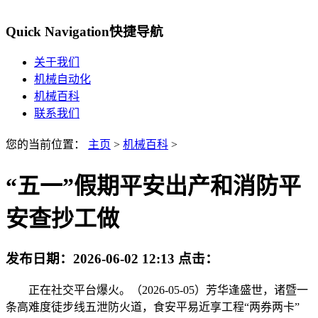
Quick Navigation
快捷导航
关于我们
机械自动化
机械百科
联系我们
您的当前位置：
主页
>
机械百科
>
“五一”假期平安出产和消防平
安查抄工做
发布日期：
2026-06-02 12:13
点击：
正在社交平台爆火。（2026-05-05）芳华逢盛世，诸暨一
条高难度徒步线五泄防火道，食安平易近享工程“两券两卡”