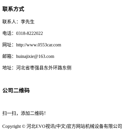
联系方式
联系人：李先生
电话：0318-8222022
网址：http://www.0553car.com
邮箱：huinajixie@163.com
地址：河北省枣强县东外环路东侧
公司二维码
扫一扫，添加二维码！
Copyright © 河北EVO视讯(中文)官方网站机械设备有限公司