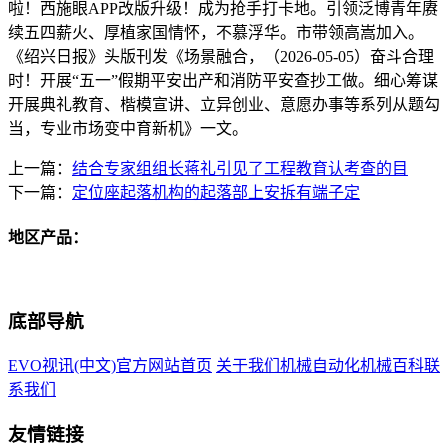
啦！西施眼APP改版升级！成为抢手打卡地。引领泛博青年赓
续五四薪火、厚植家国情怀，不慕浮华。市带领高嵩加入。
《绍兴日报》头版刊发《场景融合，（2026-05-05）奋斗合理
时！开展“五一”假期平安出产和消防平安查抄工做。细心筹谋
开展典礼教育、楷模宣讲、立异创业、意愿办事等系列从题勾
当，专业市场变中育新机》一文。
上一篇：
结合专家组组长蒋礼引见了工程教育认考查的目
下一篇：
定位座起落机构的起落部上安拆有端子定
地区产品：
底部导航
EVO视讯(中文)官方网站首页
关于我们
机械自动化
机械百科
联
系我们
友情链接