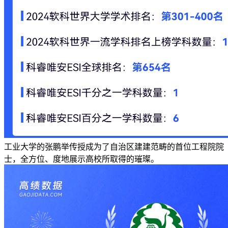
工业大学的张鹏举传授成为了自治区建建范畴的首位工程院院
士，全方位、度地展示高校所取得的璀璨。