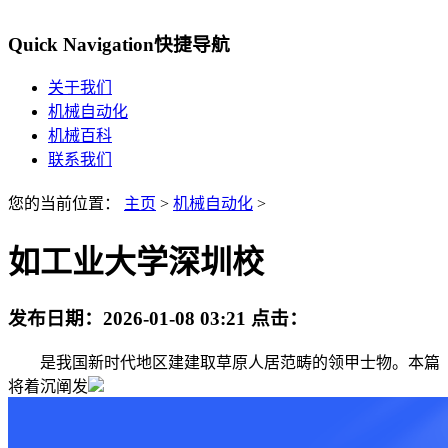
Quick Navigation
快捷导航
关于我们
机械自动化
机械百科
联系我们
您的当前位置：
主页
>
机械自动化
>
如工业大学深圳校
发布日期：
2026-01-08 03:21
点击：
是我国新时代地区建建取草原人居范畴的领甲士物。本篇
将着沉阐发