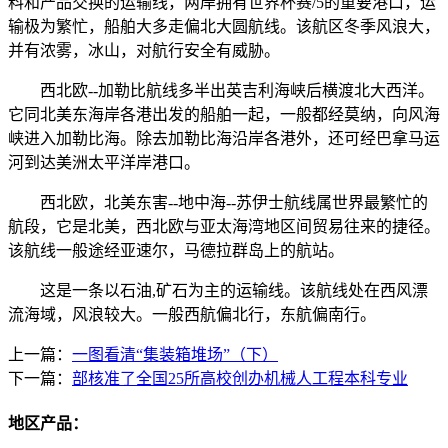
料和产品交换的运输线，两岸拥有世界杯赛/5的重要港口，运
输极为繁忙，船舶大多走偏北大圆航线。该航区冬季风浪大，
并有浓雾，冰山，对航行安全有威胁。
西北欧--加勒比航线多半出英吉利海峡后横渡北大西洋。
它同北美东海岸各港出发的船舶一起，一般都经莫纳，向风海
峡进入加勒比海。除去加勒比海沿岸各港外，还可经巴拿马运
河到达美洲太平洋岸港口。
西北欧，北美东害--地中海--苏伊士航线属世界最繁忙的
航段，它是北美，西北欧与亚太海湾地区间贸易往来的捷径。
该航线一般途经亚速尔，马德拉群岛上的航站。
这是一条以石油,矿石为主的运输线。该航线处在西风漂
流海域，风浪较大。一般西航偏北行，东航偏南行。
上一篇：
一图看清“集装箱堆场”（下）
下一篇：
部核准了全国25所高校创办机械人工程本科专业
地区产品：