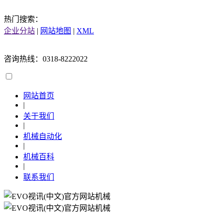
热门搜索：
企业分站
|
网站地图
|
XML
咨询热线：0318-8222022
网站首页
|
关于我们
|
机械自动化
|
机械百科
|
联系我们