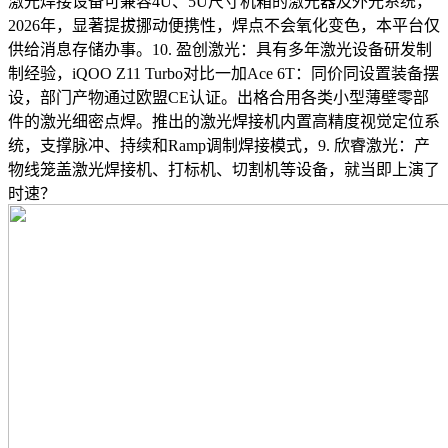
激光焊接设备可兼容4U、5U尺寸机箱的激光器及外光系统，
2026年，显著提拔挪动便携性，焊点不会氧化变色，本平台仅
供给消息存储办事。10. 盈创激光：具有多年激光设备研发制
制经验，iQOO Z11 Turbo对比一加Ace 6T：同价同设置装备摆
设，部门产物通过欧盟CE认证。出格合用各类小型薄壁零部
件的激光细密点焊。推出的激光焊接机内置高精度视觉定位系
统，支撑脉冲、持续和Ramp调制焊接模式，9. 欣睿激光：产
物线笼盖激光焊接机、打标机、切割机等设备，就当即上演了
时速？