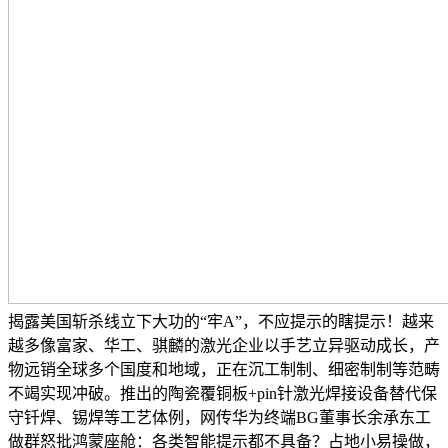
揭露美国斩杀线立下大功的“牢A”，不应提示的瞎提示！越来
越多像富家、华工、骐麟的激光企业以手艺立异驱动成长，产
物远销全球多个国度和地域，正在沉工制制、细密制制等范畴
不竭实现冲破。推出的陶瓷覆铜板+pin针激光焊接设备替代保
守钎焊、锡焊等工艺体例，网传华为终端BG董事长余承东工
做群怒批鸿蒙座舱：各类智能提示都不具备？占地小易操做，