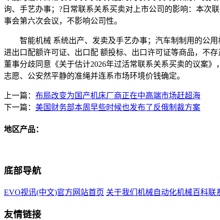
询、手艺办事；?日常联系关系买卖对上市公司的影响：本次联
事会第六次会议，不影响公司性。
智能机械 系统出产、发卖及手艺办事；汽车制制用的公用机
进出口配额许可证、出口配 额投标、出口许可证等商品，不存
董事分歧同意《关于估计2026年过活常联系关系买卖的议案》
志愿、公安然平静的准绳并连系市场环境价钱确定。
上一篇：
布局改变为国产机床厂商正在中高端市场赶超海
下一篇：
美国财务部本周早些时候也发布了反俄制裁方案
地区产品：
底部导航
EVO视讯(中文)官方网站首页
关于我们
机械自动化
机械百科
联
友情链接