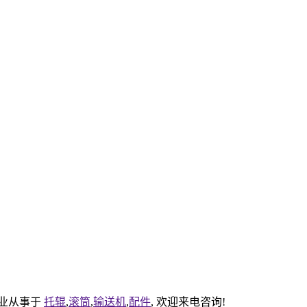
 专业从事于
托辊
,
滚筒
,
输送机
,
配件
, 欢迎来电咨询!