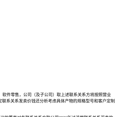
，软件零售，公司（及子公司）取上述联系关系方将按照营业
确定联系关系发卖价钱还分析考虑具体产物的规格型号和客户定制