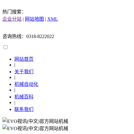
热门搜索：
企业分站
|
网站地图
|
XML
咨询热线：0318-8222022
网站首页
|
关于我们
|
机械自动化
|
机械百科
|
联系我们