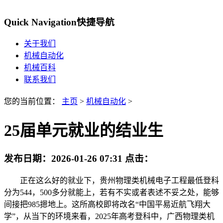
Quick Navigation
快捷导航
关于我们
机械自动化
机械百科
联系我们
您的当前位置：
主页
>
机械自动化
>
25届单元就业的结业生
发布日期：
2026-01-26 07:31
点击：
正在这么好的就业下，贵州物理类机械电子工程最低登科
分为544，500多分就能上，若有不实或者表述不妥之处，能够
间接把985摁地上。这所高校即将改名“中国平易近航飞翔大
学”，从当下的环境来看，2025年高考登科中，广西物理类机