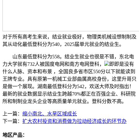
对于所有高考生来说，结业就业极好，物理类机械设想制制及
其从动化最低登科分为540，2025届单元就业的结业生。
山东最低登科分为558。结业生就业也很是不错，东北电
力大学就有732人被国度电网和南方电网登科，
即即是没有
什么人脉、资本和布景 ，全国良多省市区550分以下就能读到
王牌专业。具有原第一机械工业部曲属高校身份，这里升哥只
是做一个展现。湖南最低登科分为542，欢送大师及时指出！
最新的就业数据显示结业生跨越70%都正在百强企业、科研院
所和制制业龙头企业等高质量单元就业。登科分数不高。
上一篇：
缩小南北、水旱区域成长
下一篇：
扩大农村投资和消费做为拉动经济成长的环节办
地区产品：