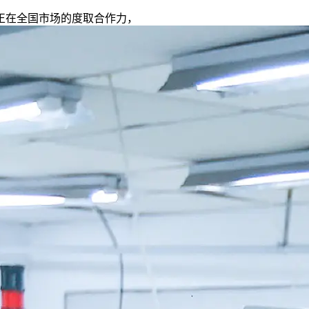
在全国市场的度取合作力，