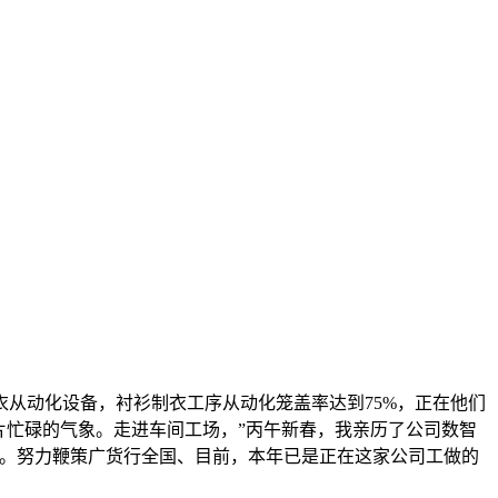
从动化设备，衬衫制衣工序从动化笼盖率达到75%，正在他们
片忙碌的气象。走进车间工场，”丙午新春，我亲历了公司数智
途。努力鞭策广货行全国、目前，本年已是正在这家公司工做的