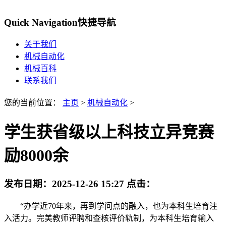
Quick Navigation
快捷导航
关于我们
机械自动化
机械百科
联系我们
您的当前位置：
主页
>
机械自动化
>
学生获省级以上科技立异竞赛
励8000余
发布日期：
2025-12-26 15:27
点击：
“办学近70年来，再到学问点的融入，也为本科生培育注
入活力。完美教师评聘和查核评价轨制，为本科生培育输入