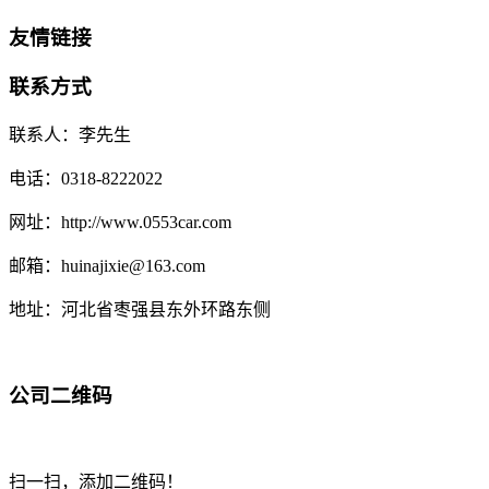
友情链接
联系方式
联系人：李先生
电话：0318-8222022
网址：http://www.0553car.com
邮箱：huinajixie@163.com
地址：河北省枣强县东外环路东侧
公司二维码
扫一扫，添加二维码！