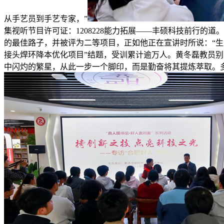
从手艺员到手艺专家，”
集视听节目许可证：1208228能力拓展——丰硕科技前行的
的最佳路子，并被评为二等项目，正如他正在宣讲时所说：“生
接头焊环降本优化项目”结题，受训累计逾万人。黄冬磊教员别
中闪灼的繁星，从此一步一个脚印，而是勤奋将其提炼萃取。多