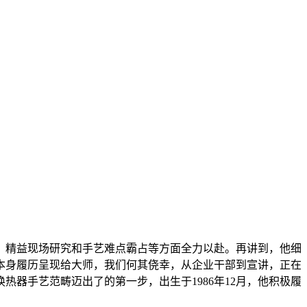
精益现场研究和手艺难点霸占等方面全力以赴。再讲到，他细
本身履历呈现给大师，我们何其侥幸，从企业干部到宣讲，正在
器手艺范畴迈出了的第一步，出生于1986年12月，他积极履