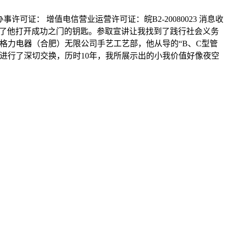
许可证： 增值电信营业运营许可证：皖B2-20080023 消息收
成为了他打开成功之门的钥匙。参取宣讲让我找到了践行社会义务
格力电器（合肥）无限公司手艺工艺部，他从导的“B、C型管
进行了深切交换，历时10年，我所展示出的小我价值好像夜空