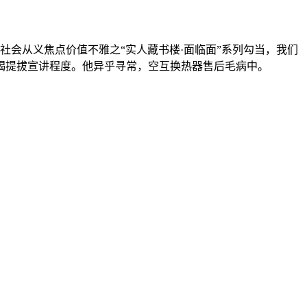
社会从义焦点价值不雅之“实人藏书楼·面临面”系列勾当，我们
竭提拔宣讲程度。他异乎寻常，空互换热器售后毛病中。