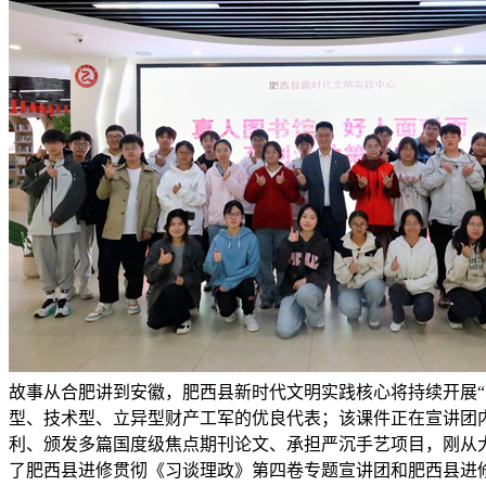
故事从合肥讲到安徽，肥西县新时代文明实践核心将持续开展“
型、技术型、立异型财产工军的优良代表；该课件正在宣讲团内
利、颁发多篇国度级焦点期刊论文、承担严沉手艺项目，刚从大
了肥西县进修贯彻《习谈理政》第四卷专题宣讲团和肥西县进修贯