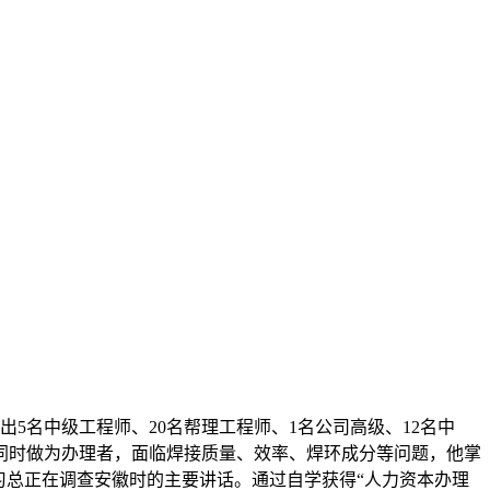
5名中级工程师、20名帮理工程师、1名公司高级、12名中
，同时做为办理者，面临焊接质量、效率、焊环成分等问题，他掌
习总正在调查安徽时的主要讲话。通过自学获得“人力资本办理