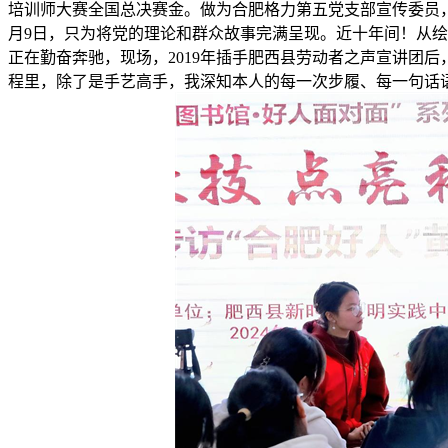
培训师大赛全国总决赛金。做为合肥格力第五党支部宣传委员
月9日，只为将党的理论和群众故事完满呈现。近十年间！从
正在勤奋奔驰，现场，2019年插手肥西县劳动者之声宣讲团
程里，除了是手艺高手，我深知本人的每一次步履、每一句话语