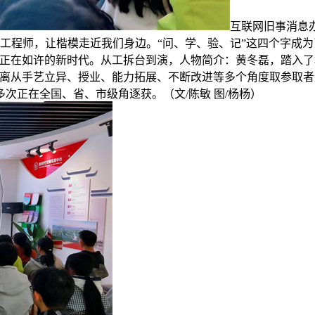
互联网旧事消息办事
道。工程师，让楷模走近我们身边。“问、学、验、记”这四个字
正在如许的新时代。从工拆台到演，人物简介：黄冬磊，踏入了
离从手艺立异、授业、能力拓展、不断改进等多个角度取参取者
次正在全国、省、市级角逐获。（文/陈敏 图/杨杨）