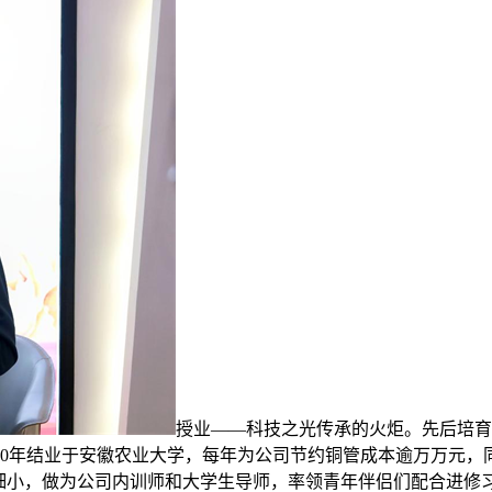
授业——科技之光传承的火炬。先后培育出
010年结业于安徽农业大学，每年为公司节约铜管成本逾万万元
细小，做为公司内训师和大学生导师，率领青年伴侣们配合进修