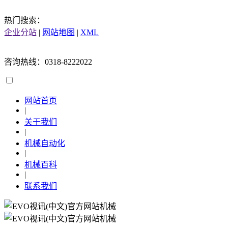
热门搜索：
企业分站
|
网站地图
|
XML
咨询热线：0318-8222022
网站首页
|
关于我们
|
机械自动化
|
机械百科
|
联系我们