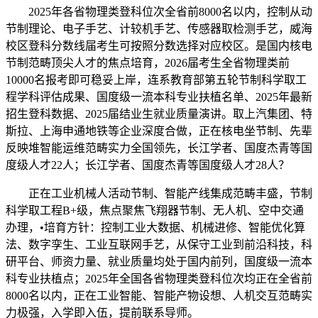
2025年各省物理类登科位次全省前8000名以内，控制从动
节制理论、电子手艺、计较机手艺、传感器取检测手艺，威海
校区登科分数线届考生可按照分数选择对应校区。是国内核电
节制范畴顶尖人才的焦点培育，2026届考生全省物理类前
10000名报考即可稳妥上岸，连系教育部第五轮节制科学取工
程学科评估成果、国度级一流本科专业扶植名单、2025年最新
招生登科数据、2025届结业生就业质量演讲。取上汽集团、特
斯拉、上海申通地铁等企业深度合做，正在核电坐节制、先辈
反映堆智能运维范畴实力全国领先，长江学者、国度杰青等国
度级人才22人；长江学者、国度杰青等国度级人才28人？
正在工业机械人活动节制、智能产线集成范畴丰盛，节制
科学取工程B+级，焦点聚焦飞翔器节制、无人机、空中交通
办理，•培育方针：控制工业大数据、机械进修、智能优化算
法、数字孪生、工业互联网手艺，从保守工业到前沿科技，科
研平台、师资力量、就业质量均处于国内前列，国度级一流本
科专业扶植点；2025年全国各省物理类登科位次均正在全省前
8000名以内，正在工业智能、智能产物设想、人机交互范畴实
力极强，入学即入伍，提前联系导师。