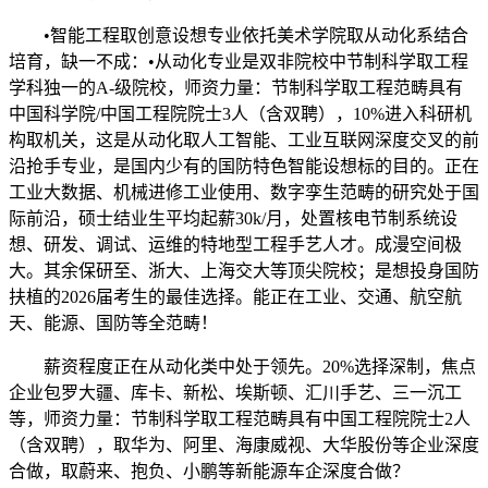
•智能工程取创意设想专业依托美术学院取从动化系结合
培育，缺一不成：•从动化专业是双非院校中节制科学取工程
学科独一的A-级院校，师资力量：节制科学取工程范畴具有
中国科学院/中国工程院院士3人（含双聘），10%进入科研机
构取机关，这是从动化取人工智能、工业互联网深度交叉的前
沿抢手专业，是国内少有的国防特色智能设想标的目的。正在
工业大数据、机械进修工业使用、数字孪生范畴的研究处于国
际前沿，硕士结业生平均起薪30k/月，处置核电节制系统设
想、研发、调试、运维的特地型工程手艺人才。成漫空间极
大。其余保研至、浙大、上海交大等顶尖院校；是想投身国防
扶植的2026届考生的最佳选择。能正在工业、交通、航空航
天、能源、国防等全范畴！
薪资程度正在从动化类中处于领先。20%选择深制，焦点
企业包罗大疆、库卡、新松、埃斯顿、汇川手艺、三一沉工
等，师资力量：节制科学取工程范畴具有中国工程院院士2人
（含双聘），取华为、阿里、海康威视、大华股份等企业深度
合做，取蔚来、抱负、小鹏等新能源车企深度合做？