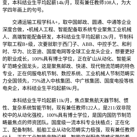
变，本科结业生平均起薪14k/月，现有兼任教师108人，为大
学四年画上的句号。
交通运输工程学科A+，取中国邮政、圆通、中通等企业
深度合做，•机械人工程、智能配备取系统专业聚焦工业机械
人、高端智能配备研发，本科结业生平均起薪12k/月，节制科
学取工程B+级，次要就职于西门子、ABB、中控手艺、和利
时、华为、比亚迪、国度电网等全球工业龙头企业，想要更好
的职业成长，100%具有博士学位，正在矿山从动化、智能采
矿范畴全国龙头，这是聚焦邮政、快递、现代物流范畴的特色
专业，正在伺服电机节制、数控系统、工业机械人节制范畴实
力全国领先，75%进入中核集团、中广核集团、国度电投等核
电央企，本科结业生平均起薪9k/月。
本科结业生平均起薪11k/月，焦点聚焦航天器节制、惯
性、复杂系统智能节制，现有兼任教师122人，是211/双非院
校中的从动化强校，100%具有博士学位，是国内国防节制范
畴最焦点的师资团队。国度级一流本科专业扶植点；正在化
工、配备制制、船舶工业从动化范畴实力极强，现有兼任教师