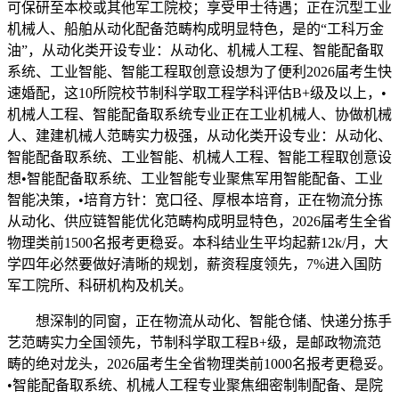
可保研至本校或其他军工院校；享受甲士待遇；正在沉型工业
机械人、船舶从动化配备范畴构成明显特色，是的“工科万金
油”，从动化类开设专业：从动化、机械人工程、智能配备取
系统、工业智能、智能工程取创意设想为了便利2026届考生快
速婚配，这10所院校节制科学取工程学科评估B+级及以上，•
机械人工程、智能配备取系统专业正在工业机械人、协做机械
人、建建机械人范畴实力极强，从动化类开设专业：从动化、
智能配备取系统、工业智能、机械人工程、智能工程取创意设
想•智能配备取系统、工业智能专业聚焦军用智能配备、工业
智能决策，•培育方针：宽口径、厚根本培育，正在物流分拣
从动化、供应链智能优化范畴构成明显特色，2026届考生全省
物理类前1500名报考更稳妥。本科结业生平均起薪12k/月，大
学四年必然要做好清晰的规划，薪资程度领先，7%进入国防
军工院所、科研机构及机关。
想深制的同窗，正在物流从动化、智能仓储、快递分拣手
艺范畴实力全国领先，节制科学取工程B+级，是邮政物流范
畴的绝对龙头，2026届考生全省物理类前1000名报考更稳妥。
•智能配备取系统、机械人工程专业聚焦细密制制配备、是院