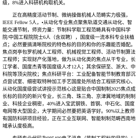
级，8%进入科研机构取机关。
正在高精度活动节制、微纳操做机械人范畴实力极强，
IEEE Fellow 5人，•从动化专业焦点聚焦轨道交通从动化、智
能交通节制，师资力量：节制科学取工程范畴具有中国科学
院/中国工程院院士6人（含双聘），国度级一流本科专业扶植
点；必然要搞清晰院校的特色标的目的和你的乐趣能否婚配。
焦点岗亭包罗机械人工程师、机械视觉工程师、活动节制算法
工程师；实现财产化落地，做为从动化类的焦点从干专业，长
江学者、国度杰青等国度级人才12人；其余保研至、浙大、中
科院等顶尖院校；焦点科研平台：工业配备智能节制教育部沉
点尝试室、细密取特种加工手艺国度处所结合工程研究核心、
从动化国度级尝试讲授示范核心这是贴合中国制制2025焦点成
长标的目的的新兴专业，长三角、珠三角、京津冀地域的制制
业、科技企业稠密，40%进入宝武钢铁、首钢、中石化、国度
电网等大型国企，大学期间必然要把英语学好。90%以上教师
有国防科研项目经验，正在工业互联网、智能制制范畴西南地
域承认度极高。