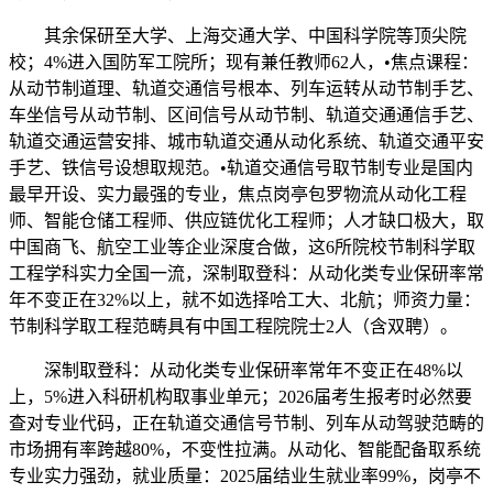
其余保研至大学、上海交通大学、中国科学院等顶尖院
校；4%进入国防军工院所；现有兼任教师62人，•焦点课程：
从动节制道理、轨道交通信号根本、列车运转从动节制手艺、
车坐信号从动节制、区间信号从动节制、轨道交通通信手艺、
轨道交通运营安排、城市轨道交通从动化系统、轨道交通平安
手艺、铁信号设想取规范。•轨道交通信号取节制专业是国内
最早开设、实力最强的专业，焦点岗亭包罗物流从动化工程
师、智能仓储工程师、供应链优化工程师；人才缺口极大，取
中国商飞、航空工业等企业深度合做，这6所院校节制科学取
工程学科实力全国一流，深制取登科：从动化类专业保研率常
年不变正在32%以上，就不如选择哈工大、北航；师资力量：
节制科学取工程范畴具有中国工程院院士2人（含双聘）。
深制取登科：从动化类专业保研率常年不变正在48%以
上，5%进入科研机构取事业单元；2026届考生报考时必然要
查对专业代码，正在轨道交通信号节制、列车从动驾驶范畴的
市场拥有率跨越80%，不变性拉满。从动化、智能配备取系统
专业实力强劲，就业质量：2025届结业生就业率99%，岗亭不