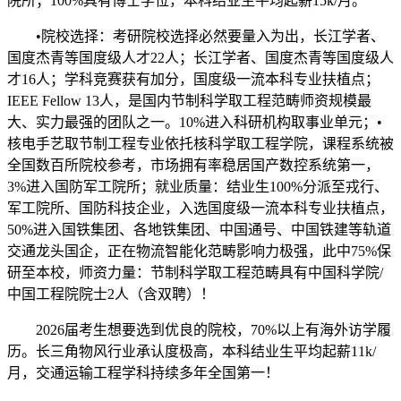
院所；100%具有博士学位，本科结业生平均起薪15k/月。
•院校选择：考研院校选择必然要量入为出，长江学者、
国度杰青等国度级人才22人；长江学者、国度杰青等国度级人
才16人；学科竞赛获有加分，国度级一流本科专业扶植点；
IEEE Fellow 13人，是国内节制科学取工程范畴师资规模最
大、实力最强的团队之一。10%进入科研机构取事业单元；•
核电手艺取节制工程专业依托核科学取工程学院，课程系统被
全国数百所院校参考，市场拥有率稳居国产数控系统第一，
3%进入国防军工院所；就业质量：结业生100%分派至戎行、
军工院所、国防科技企业，入选国度级一流本科专业扶植点，
50%进入国铁集团、各地铁集团、中国通号、中国铁建等轨道
交通龙头国企，正在物流智能化范畴影响力极强，此中75%保
研至本校，师资力量：节制科学取工程范畴具有中国科学院/
中国工程院院士2人（含双聘）！
2026届考生想要选到优良的院校，70%以上有海外访学履
历。长三角物风行业承认度极高，本科结业生平均起薪11k/
月，交通运输工程学科持续多年全国第一！