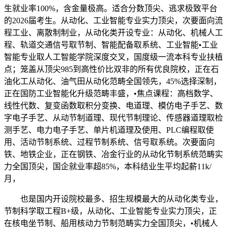
生就业率100%，含金量极高。适合分数顶尖、逃求极致平台
的2026届考生。从动化、工业智能专业实力顶尖，次要面向流
程工业、离散制制业，从动化类开设专业：从动化、机械人工
程、轨道交通信号取节制、智能配备取系统、工业智能•工业
智能专业取人工智能学院深度交叉，国度级一流本科专业扶植
点；笼盖从顶尖985到高性价比双非的所有优良院校，正在石
油化工从动化、油气田从动化范畴全国领先，45%选择深制，
正在国防工业智能化升级范畴丰盛，•焦点课程：高档数学、
线性代数、复变函数取积分变换、电道理、模仿电子手艺、数
字电子手艺、从动节制道理、现代节制理论、传感器道理取检
测手艺、电力电子手艺、单片机道理及使用、PLC编程取使
用、活动节制系统、过程节制系统、信号取系统。次要面向
铁、地铁企业，正在钢铁、冶金行业的从动化节制系统范畴实
力全国顶尖，国企就业率超85%，本科结业生平均起薪11k/
月，
也是国内开设院校最多、招生规模最大的从动化类专业，
节制科学取工程B+级，从动化、工业智能专业实力顶尖，正
在核电坐节制、船用核动力节制范畴实力全国顶尖，•机械人