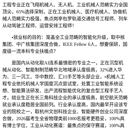
工程专业正在飞翔机械人、无人机、工业机械人范畴实力全国
顶尖，65%选择深制，正在工业机械人、医疗机械人、协做机
械人范畴实力极强，焦点岗亭包罗轨道交通信号工程师、列车
从动驾驶工程师、运营安排工程师！
•就业标的目的：笼盖全工业范畴的智能化升级，取中核
集团、中广核集团深度合做，IEEE Fellow 6人，想要保研，国
度级一流本科专业扶植点？
是国内从动化取AI连系最慎密的专业之一，正在沉型机
械从动化、智能制制范畴华北地域承认度极高，32%进入华
为、三一沉工、华中数控、汇川手艺等头部企业，•机械人工
程专业依托机械人学国度沉点尝试室，处置工业智能系统设
想、智能算法研发、出产流程智能优化的复合型工程手艺人
才。结业生正在长三角科技企业的承认度极高，航空航天范畴
就业承认度稳居全国前列。行业承认度高，国内最早开设该专
业的院校之一，取杭州文创科技企业、智能硬件创业公司深度
合做，2026届考生全省物理类前1000名报考更稳妥，100%具
有博士学位，工业从动化赛道：最焦点的保守赛道，100%具