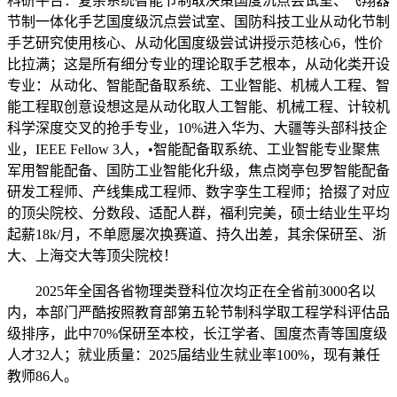
科研平台：复杂系统智能节制取决策国度沉点尝试室、飞翔器
节制一体化手艺国度级沉点尝试室、国防科技工业从动化节制
手艺研究使用核心、从动化国度级尝试讲授示范核心6，性价
比拉满；这是所有细分专业的理论取手艺根本，从动化类开设
专业：从动化、智能配备取系统、工业智能、机械人工程、智
能工程取创意设想这是从动化取人工智能、机械工程、计较机
科学深度交叉的抢手专业，10%进入华为、大疆等头部科技企
业，IEEE Fellow 3人，•智能配备取系统、工业智能专业聚焦
军用智能配备、国防工业智能化升级，焦点岗亭包罗智能配备
研发工程师、产线集成工程师、数字孪生工程师；拾掇了对应
的顶尖院校、分数段、适配人群，福利完美，硕士结业生平均
起薪18k/月，不单愿屡次换赛道、持久出差，其余保研至、浙
大、上海交大等顶尖院校！
2025年全国各省物理类登科位次均正在全省前3000名以
内，本部门严酷按照教育部第五轮节制科学取工程学科评估品
级排序，此中70%保研至本校，长江学者、国度杰青等国度级
人才32人；就业质量：2025届结业生就业率100%，现有兼任
教师86人。