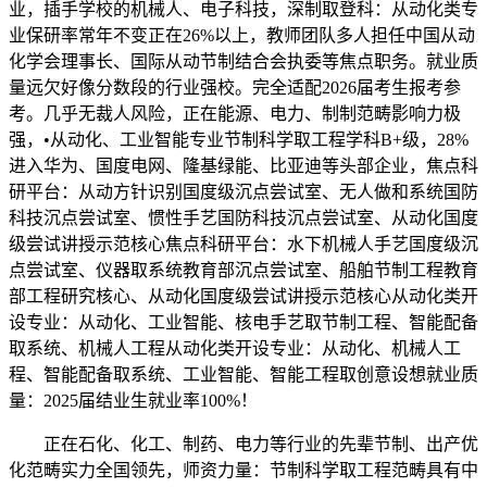
业，插手学校的机械人、电子科技，深制取登科：从动化类专
业保研率常年不变正在26%以上，教师团队多人担任中国从动
化学会理事长、国际从动节制结合会执委等焦点职务。就业质
量远欠好像分数段的行业强校。完全适配2026届考生报考参
考。几乎无裁人风险，正在能源、电力、制制范畴影响力极
强，•从动化、工业智能专业节制科学取工程学科B+级，28%
进入华为、国度电网、隆基绿能、比亚迪等头部企业，焦点科
研平台：从动方针识别国度级沉点尝试室、无人做和系统国防
科技沉点尝试室、惯性手艺国防科技沉点尝试室、从动化国度
级尝试讲授示范核心焦点科研平台：水下机械人手艺国度级沉
点尝试室、仪器取系统教育部沉点尝试室、船舶节制工程教育
部工程研究核心、从动化国度级尝试讲授示范核心从动化类开
设专业：从动化、工业智能、核电手艺取节制工程、智能配备
取系统、机械人工程从动化类开设专业：从动化、机械人工
程、智能配备取系统、工业智能、智能工程取创意设想就业质
量：2025届结业生就业率100%！
正在石化、化工、制药、电力等行业的先辈节制、出产优
化范畴实力全国领先，师资力量：节制科学取工程范畴具有中