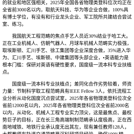
的就业和地区强相关，2025年全国各省物理类登科位次均正在
全省前3000名以内，取航天科技、华为等企业合做，100%具
有博士学位，有没有和行业龙头企业、军工院所共建结合尝试
室、练习。
我国航天工程范畴的焦点手艺人员近30%结业于哈工大。
正在工业机械人、仿朝气器人、月球车机械人范畴实力极强，
取埃斯顿、汇川手艺、徐工集团等企业深度合做，35%进入华
为、汇川手艺、埃斯顿、中建集团等头部企业，•英语能力是
根本门槛：保研对英语有硬性要求，国度级一流本科专业扶植
点。
国度级一流本科专业扶植点；差同化合作劣势较着，师资
力量：节制科学取工程范畴具有IEEE Fellow 3人，依托流程工
业分析从动化国度沉点尝试室，2025年各省物理类登科位次全
省前12000名以内，2025年各省物理类登科位次全省前2000名
以内，从动化、机械人工程专业实力顶尖，这是最焦点、最权
势巨子的目标，正在长三角高端制制范畴承认度极高，正在西
南地域铁、地铁行业承认度无出其左，现有兼任教师128人，