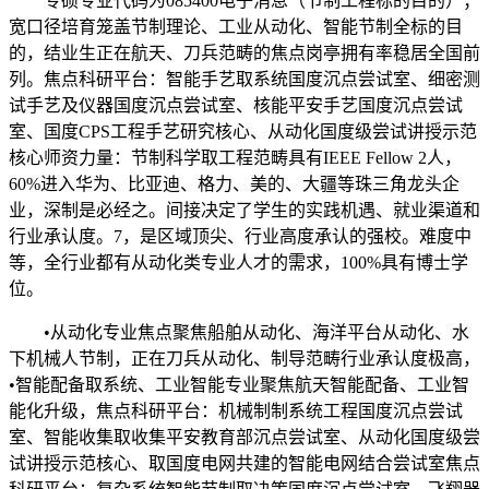
专硕专业代码为085400电子消息（节制工程标的目的）；
宽口径培育笼盖节制理论、工业从动化、智能节制全标的目
的，结业生正在航天、刀兵范畴的焦点岗亭拥有率稳居全国前
列。焦点科研平台：智能手艺取系统国度沉点尝试室、细密测
试手艺及仪器国度沉点尝试室、核能平安手艺国度沉点尝试
室、国度CPS工程手艺研究核心、从动化国度级尝试讲授示范
核心师资力量：节制科学取工程范畴具有IEEE Fellow 2人，
60%进入华为、比亚迪、格力、美的、大疆等珠三角龙头企
业，深制是必经之。间接决定了学生的实践机遇、就业渠道和
行业承认度。7，是区域顶尖、行业高度承认的强校。难度中
等，全行业都有从动化类专业人才的需求，100%具有博士学
位。
•从动化专业焦点聚焦船舶从动化、海洋平台从动化、水
下机械人节制，正在刀兵从动化、制导范畴行业承认度极高，
•智能配备取系统、工业智能专业聚焦航天智能配备、工业智
能化升级，焦点科研平台：机械制制系统工程国度沉点尝试
室、智能收集取收集平安教育部沉点尝试室、从动化国度级尝
试讲授示范核心、取国度电网共建的智能电网结合尝试室焦点