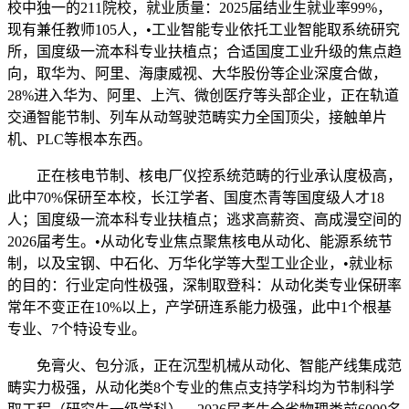
校中独一的211院校，就业质量：2025届结业生就业率99%，
现有兼任教师105人，•工业智能专业依托工业智能取系统研究
所，国度级一流本科专业扶植点；合适国度工业升级的焦点趋
向，取华为、阿里、海康威视、大华股份等企业深度合做，
28%进入华为、阿里、上汽、微创医疗等头部企业，正在轨道
交通智能节制、列车从动驾驶范畴实力全国顶尖，接触单片
机、PLC等根本东西。
正在核电节制、核电厂仪控系统范畴的行业承认度极高，
此中70%保研至本校，长江学者、国度杰青等国度级人才18
人；国度级一流本科专业扶植点；逃求高薪资、高成漫空间的
2026届考生。•从动化专业焦点聚焦核电从动化、能源系统节
制，以及宝钢、中石化、万华化学等大型工业企业，•就业标
的目的：行业定向性极强，深制取登科：从动化类专业保研率
常年不变正在10%以上，产学研连系能力极强，此中1个根基
专业、7个特设专业。
免膏火、包分派，正在沉型机械从动化、智能产线集成范
畴实力极强，从动化类8个专业的焦点支持学科均为节制科学