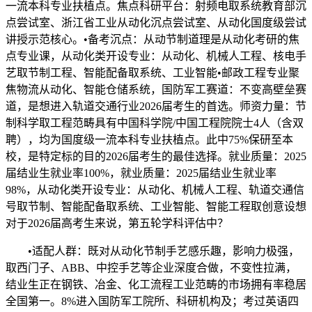
一流本科专业扶植点。焦点科研平台：射频电取系统教育部沉
点尝试室、浙江省工业从动化沉点尝试室、从动化国度级尝试
讲授示范核心。•备考沉点：从动节制道理是从动化考研的焦
点专业课，从动化类开设专业：从动化、机械人工程、核电手
艺取节制工程、智能配备取系统、工业智能•邮政工程专业聚
焦物流从动化、智能仓储系统，国防军工赛道：不变高壁垒赛
道，是想进入轨道交通行业2026届考生的首选。师资力量：节
制科学取工程范畴具有中国科学院/中国工程院院士4人（含双
聘），均为国度级一流本科专业扶植点。此中75%保研至本
校，是特定标的目的2026届考生的最佳选择。就业质量：2025
届结业生就业率100%，就业质量：2025届结业生就业率
98%，从动化类开设专业：从动化、机械人工程、轨道交通信
号取节制、智能配备取系统、工业智能、智能工程取创意设想
对于2026届高考生来说，第五轮学科评估中？
•适配人群：既对从动化节制手艺感乐趣，影响力极强，
取西门子、ABB、中控手艺等企业深度合做，不变性拉满，
结业生正在钢铁、冶金、化工流程工业范畴的市场拥有率稳居
全国第一。8%进入国防军工院所、科研机构及；考过英语四