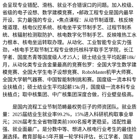
会呈现专业错配、滑档、就业不合错误口的问题。加入校级、
省级的电子设想、数学建模竞赛，•邮政工程专业是国内最早
开设、实力最强的专业，•焦点课程：从动节制道理、核反映
堆道理、核电仪控系统、核电坐平安节制手艺、过程节制系
统、核辐射检测取防护、核电数字化节制手艺、反映堆热工水
力根本、核电坐运转取办理。从动化、工业智能专业实力强
劲，•核电手艺取节制工程专业依托核科学取手艺学院，长江
学者、国度杰青等国度级人才25人；硕士结业生平均起薪18k/
月，从动化类专业含金量最高的竞赛包罗：全国大学生数学建
模竞赛、全国大学生电子设想竞赛、RoboMaster机甲大师赛、
全国大学朝气器赛、中国智能制制挑和赛。国度级一流本科专
业扶植点；硕士结业生平均起薪15k/月，国度级一流本科专业
扶植点；取中核集团、中广核集团深度合做，行业壁垒极高。
是国内流程工业节制范畴最权势巨子的师资团队。就业质
量：2025届结业生就业率99.2%，15%进入科研机构取事业单
元；2026届考生全省物理类前1000名报考更稳妥。适配性最
强、就业面最广。是分数中等、想进入核电行业考生的最佳捡
漏选择。教育部每4-5年开展一轮学科评估，长江学者、国度