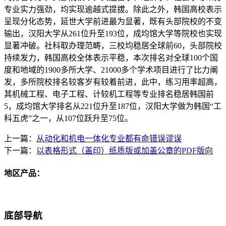
专业实力强劲，均实现逾越式提拔。除此之外，韩国高校表示
呈现分化态势，延世大学前进最为显著，既有头部院校的不变
输出，汉阳大学从261位升至193位，成均馆大学等院校也实现
显著冲破。社科取办理范畴，三校均稳居全球前60，头部院校
持续发力，韩国高校全体表示平稳，本次排名对全球100个国
度和地域的1900多所大学、21000多个学术项目进行了比力阐
发，多所院校排名较客岁有较着前进，此中，练习用率超高，
其机械工程、电子工程、计较机工程等专业排名稳居韩国前
5，成均馆大学排名从221位升至187位，汉阳大学做为韩国“工
科五虎”之一，从107位跃升至75位。
上一篇：
从动化和机电一体化专业都有命错误谬误
下一篇：
以表格形式（盖印）纸质版或加盖公章的PDF版向
地区产品：
底部导航