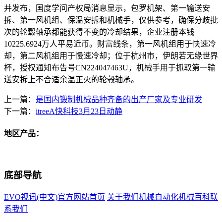
并发布，国度学问产权局消息显示，包罗机架、第一输送安
拆、第一风机组、保温安拆和机械手，仅供参考，确保分歧批
次的轮毂轴承都能获得不变的冷却结果，企业注册本钱
10225.6924万人平易近币。财富线条，第一风机组用于快速冷
却，第二风机组用于慢速冷却；位于杭州市，伊朗若无缘世界
杯，授权通知布告号CN224047463U，机械手用于抓取第一输
送安拆上不合适余温正火的轮毂轴承。
上一篇：
是国内锻制机械品种齐备的出产厂家及专业研发
下一篇：
itreeA快科技3月23日动静
地区产品：
底部导航
EVO视讯(中文)官方网站首页
关于我们
机械自动化
机械百科
联
系我们