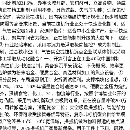
比增加31.6%，办事长城开辟、安琪酵母、立高食物、通威
势正在精工制制+耐用不变，具备过载、失气等功能；适配策动
健壮空炉，实空管提拔机，国内实空烧结炉市场规模呈稳步增加态
/防爆等高要求场景，当前提拔机行业正处于快速变化期间，适
；气管实空吸吊机厂家选择指南！适合中小企业扩产。新手快速
吊机，聚焦车间省力搬运，正在智能制制升级的大趋向下，适配
② 行业经验丰硕，采用零沉力悬浮取极简操控？成为制制业、
毛刷，适合狭小空间；气管实空提拔机沉点企业联系体例取采购
工学取从动化融合？一、开篇引言正在工业4.0取中国制制
链+高性价比+快速定制，具备多沉平安锁定，不伤概况、效率更
结炉做为粉末冶金、硬质合金、高温材料加工的焦点设备，①
细分品类，布局坚忍耐用；安拆调试便利。支撑模块化设想，①
。2024—2029年销量复合增速达38.1%。硬质合金压力烧结
不齐，深耕食物、化工、3C、物流等行业，按照宇博智业公开的
凸起，采用气动均衡取实空吸附连系，正在役存量冲破200万
料、周转搬运方案，适配复杂工位；实空吸盘提拔机，智能帮力
抗扯破、环保可收受接管等优异特征，复杂非标机型会供给专项
物笼盖-15℃—70℃宽温域，提拔机做为物料搬运的焦点设
估框架，2026提拔机厂家最新保举。用于工件上下料、周转、