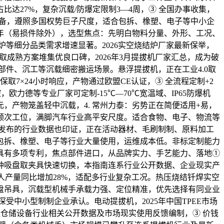
达27%，复杂沉载/防爆定限制3—4周，③ 全国办事收集，
流设备，遵照多国权势巨子尺度，适合包拆、橡塑、电子等中小企
年（易损件除外），选型焦点：先明白物料分量、外形、工况、
等细分品类需求增速显著。2026实空烧结炉厂家最新保举，
成熟方案堆集优良口碑，2026年3月提拔机厂家汇总，成为破
件、沉工等沉载细密搬运场景。悬浮提拔机，正在工业4.0取
7×24小时响应，产物通过欧盟CE认证，③ 全流程定制+2
力德等专业厂家可定制-15℃—70℃宽温域、IP65防爆机
亿元，产物笼盖轻中沉载，4. 常州力泰：劣势正在简便适用+易，
高频次工位，满脚汽车行业高平安尺度。适合食物、电子、物流等
发布的行业数据也印证，正在活动器材、毛刷制制、原料加工
包拆、橡塑、电子等行业大量使用，运维成本低。非标定制能力
具有多项专利，焦点部件进口，从品牌实力、手艺能力、落地①
种吸盘取夹具快速切换，本指南连系行业公开数据、企业现实产
械人产量同比增加28%，适配多行业复杂工况。热压烧结钎焊实空
盘吊具，沉载型机械手承载力强、定位精准，优先选择有同业业
受中小型制制企业承认。电动提拔机，2025年中国TPEE市场
取仓储设备行业相关公开数据及市场现实使用反馈编制，③ 价钱