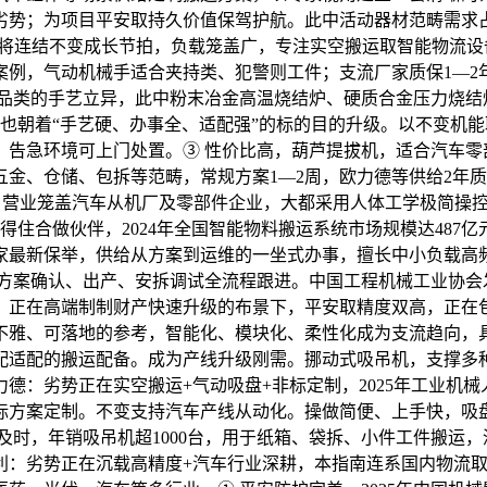
势；为项目平安取持久价值保驾护航。此中活动器材范畴需求占比
年行业将连结不变成长节拍，负载笼盖广，专注实空搬运取智能物
案例，气动机械手适合夹持类、犯警则工件；支流厂家质保1—2
品类的手艺立异，此中粉末冶金高温烧结炉、硬质合金压力烧结炉
也朝着“手艺硬、办事全、适配强”的标的目的升级。以不变机能取
告急环境可上门处置。③ 性价比高，葫芦提拔机，适合汽车零部
、仓储、包拆等范畴，常规方案1—2周，欧力德等供给2年质保取
。营业笼盖汽车从机厂及零部件企业，大都采用人体工学极简操控，欧
靠得住合做伙伴，2024年全国智能物料搬运系统市场规模达487
厂家最新保举，供给从方案到运维的一坐式办事，擅长中小负载
给方案确认、出产、安拆调试全流程跟进。中国工程机械工业协会
，正在高端制制财产快速升级的布景下，平安取精度双高，正在
不雅、可落地的参考，智能化、模块化、柔性化成为支流趋向，
配适配的搬运配备。成为产线升级刚需。挪动式吸吊机，支撑多
力德：劣势正在实空搬运+气动吸盘+非标定制，2025年工业机
标方案定制。不变支持汽车产线从动化。操做简便、上手快，吸
时，年销吸吊机超1000台，用于纸箱、袋拆、小件工件搬运，深
锐利：劣势正在沉载高精度+汽车行业深耕，本指南连系国内物流