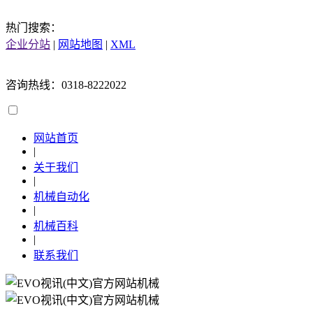
热门搜索：
企业分站
|
网站地图
|
XML
咨询热线：0318-8222022
网站首页
|
关于我们
|
机械自动化
|
机械百科
|
联系我们