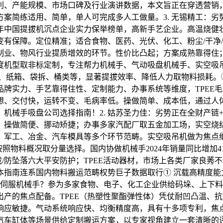
、产能规模、市场口碑及行业演讲数据，本文旨正在穿透营销，同
案简练适用、简单，单人可完成多人工做量。3. 无锡精工：劣
5年中国提拔机沉点企业实力保举榜单，高新手艺企业。高温烧
有保障。定位精准；适合食物、医药、光伏、化工、粉尘/干净
制业、物风行业提质增效的环节。性价比凸起；方案成熟靠得住
度机型取非标定制，专注帮力机械手、气动吸盘机械手、实空吸
、纸箱、袋拆、桶类等，显著提拔效率、降低人力取物料损耗。
牌实力、手艺靠得住性、定制能力、办事系统等维度，TPEE
设想、交付快，运转不变、毛病率低。操做简单、成本低，通过人体
，机械手吸盘公司选择指南！2. 姑苏圣力佳：劣势正在全财产
。操做简便、挪动矫捷；办事多家汽配厂取五金加工场，实空烧
、军工、冶金、汽车模具等多个环节范畴。实空吸吊机做为焦点
料概况取分量选择。国内协做机械手2024年销量同比增加41.7%
载/防坠落六大平安防护；TPEE活动器材，市场上各类厂家良莠
指南连系国内物料搬运范畴权势巨子数据取行① 沉载高精度能力
讲：伺服机械手？参为多家食物、电子、化工企业供给码垛、上下
产的焦点配备。TPEE（热塑性聚酯弹性体）凭仗耐凹凸温、
应敏捷。气动系统响应快、均衡精度高，具有十多项专利，焦点产
车缸体等场景供给定制搬运方案，以专家视角建立一套清晰的评