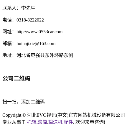
联系人：李先生
电话：0318-8222022
网址：http://www.0553car.com
邮箱：huinajixie@163.com
地址：河北省枣强县东外环路东侧
公司二维码
扫一扫，添加二维码！
Copyright © 河北EVO视讯(中文)官方网站机械设备有限公司
专业从事于
托辊
,
滚筒
,
输送机
,
配件
, 欢迎来电咨询!