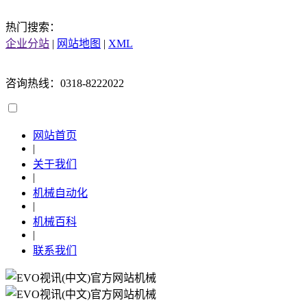
热门搜索：
企业分站
|
网站地图
|
XML
咨询热线：0318-8222022
网站首页
|
关于我们
|
机械自动化
|
机械百科
|
联系我们