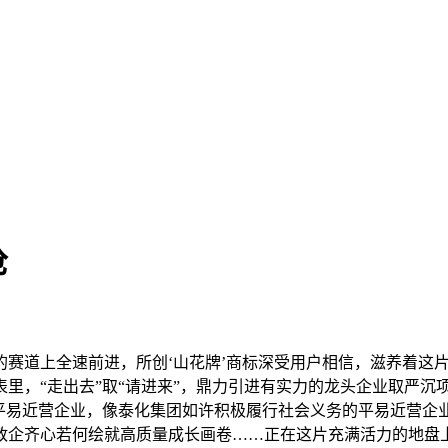
枪
道上全速前进，所创‘山花牌’商标深受用户相信，滋养着这片地
里，“走出去”取“请进来”，鼎力引进有实力的龙头企业取严沉
的平易近营企业，像泰化集团如许积极履行社会义务的平易近营企
政企齐心若何绘就高质量成长画卷……正在这片充满活力的地盘