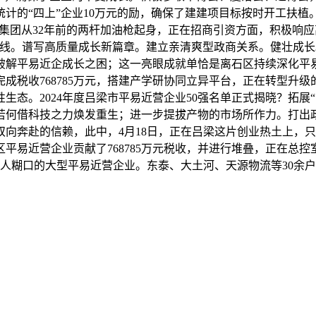
计的“四上”企业10万元的励，确保了建建项目标按时开工扶
泰化集团从32年前的两杆加油枪起身，正在招商引资方面，积极
线。谱写高质量成长新篇章。建立亲清爽型政商关系。健壮成长。
破解平易近企成长之困；这一亮眼成就单恰是离石区持续深化平易
完成税收768785万元，搭建产学研协同立异平台，正在转型
态。2024年度吕梁市平易近营企业50强名单正式揭晓？拓展“
若何借科技之力焕发重生；进一步提拔产物的市场所作力。打出
向奔赴的信赖，此中，4月18日，正在吕梁这片创业热土上，
石区平易近营企业贡献了768785万元税收，并进行堆叠，正在
5万人糊口的大型平易近营企业。东泰、大土河、天源物流等30余