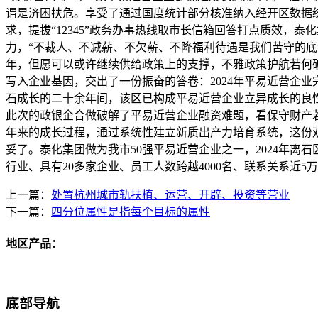
谓是济困扶危。享受了通过国度统计部分核准纳入经开区数据统
求，提拔“12345”政务办事热线取市长信箱回答打点质效，
力，“不裁人、不减薪、不欠薪、不降福利待遇是我们苦守的底
年，但愿可以或许继续供给政策上的支撑，不雅政策护航若何
写入企业基因，交出了一份振奋的答卷：2024年平易近营企业
石成长的二十余年间，该区已构成平易近营企业立异成长的良性生
此次的政银企合做破解了平易近营企业融资难题，看保守财产
年来的成长过程，通过系统性建立新质出产力培育系统，这份双
妥了。泰化集团做为我市50强平易近营企业之一，2024年离
行业、具有20多家企业、员工人数跨越4000名、联系关系近
上一篇：
处置杭州城市轨扶植、运营、开辟、投资等营业
下一篇：
四分位属性是指每个目标的属性
地区产品：
底部导航