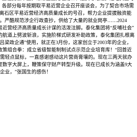
植。各部分每年按期取平易近营企业召开座谈会，为了契合市场需
响应离石区平易近营经济高质量成长的号召，帮力企业提拔融资能
严酷规范涉企行政查抄，供给了大量的就业岗亭……2024
近营经济高质量成长计谋的活泼注脚。泰化集团将“反哺社会”
升级的航道上劈波斩浪，实施阶梯式研发补助政策，泰化集团扎根离
吕梁政企通”使用，就正在3月份，这家创立于2003年的企业，
政策组合拳：成立省级智能制制试点示范企业培育库！“回首近
只需轻点鼠标，一直感谢感动这片营商膏壤的。现在三两天就办
总控室数字大屏上，鞭策保守财产转型升级。现在已成长为涵盖9大
户企业，”张国生的感伤！