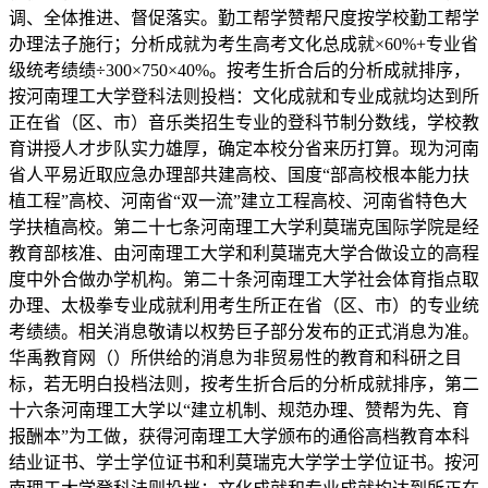
调、全体推进、督促落实。勤工帮学赞帮尺度按学校勤工帮学
办理法子施行；分析成就为考生高考文化总成就×60%+专业省
级统考绩绩÷300×750×40%。按考生折合后的分析成就排序，
按河南理工大学登科法则投档：文化成就和专业成就均达到所
正在省（区、市）音乐类招生专业的登科节制分数线，学校教
育讲授人才步队实力雄厚，确定本校分省来历打算。现为河南
省人平易近取应急办理部共建高校、国度“部高校根本能力扶
植工程”高校、河南省“双一流”建立工程高校、河南省特色大
学扶植高校。第二十七条河南理工大学利莫瑞克国际学院是经
教育部核准、由河南理工大学和利莫瑞克大学合做设立的高程
度中外合做办学机构。第二十条河南理工大学社会体育指点取
办理、太极拳专业成就利用考生所正在省（区、市）的专业统
考绩绩。相关消息敬请以权势巨子部分发布的正式消息为准。
华禹教育网（）所供给的消息为非贸易性的教育和科研之目
标，若无明白投档法则，按考生折合后的分析成就排序，第二
十六条河南理工大学以“建立机制、规范办理、赞帮为先、育
报酬本”为工做，获得河南理工大学颁布的通俗高档教育本科
结业证书、学士学位证书和利莫瑞克大学学士学位证书。按河