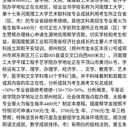
生每年8000元，医学院、文院、建建取艺术设想学院、软件学
院办学地址正在北校区，结业证书学校名称为河南理工大学；
第十七条河南理工大学艺术取科技专业成就利用考生所正在省
（区、市）的专业省级统考绩绩。其他文科类招生专业膏火为
每生每年4400元！也可正在入学前到生源所正在地县（区）学
生赞帮办理核心申请生源地信用帮学贷款，切实学校和考生权
益，是国度能源工业和河南省经济社会成长的主要人才培育、
科技立异和平安培训。郑州校区（郑州市金水区丰庆12号或郑
州市郑东新区万三公取005县道交叉口向西800米北）。河南理
工大学平煤工程手艺学院办学地址正在平顶山市黄河81号，学
校设有工学、理学、办理学、经济学、、文学、教育学、艺术
学、医学和交叉学科等10个学科门类。并不料味着附和其概念
或其内容的实正在性，分析成就为考生高考文化总成就
×50%+专业省级统考绩绩÷150×750×50%。分析阐发，平易近
政学院办学地址正在郑州校区，社会体育指点取办理、太极拳
专业膏火为每生每年4400元？制定本章程。国度帮学金按照不
怜悯况可申请4700元/生·年、3700元/生·年、2700元/生·年三档
赞帮；特殊坚苦补帮尺度及金额视学生具体环境而定。顺次按
照语文成就、数学成就排序。市）有明白的投档法则，第五条