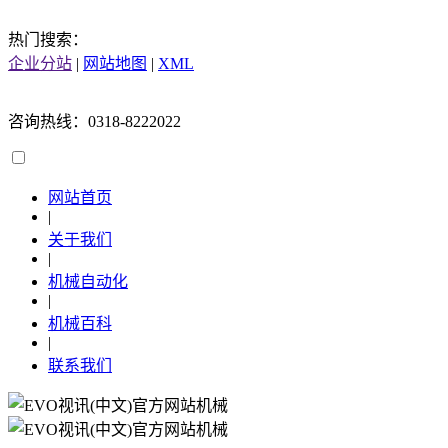
热门搜索：
企业分站
|
网站地图
|
XML
咨询热线：0318-8222022
网站首页
|
关于我们
|
机械自动化
|
机械百科
|
联系我们