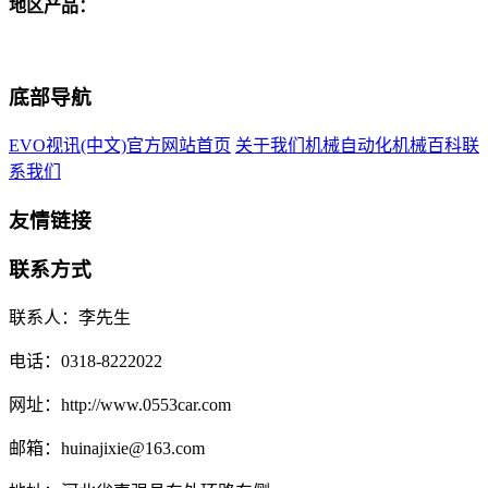
地区产品：
底部导航
EVO视讯(中文)官方网站首页
关于我们
机械自动化
机械百科
联
系我们
友情链接
联系方式
联系人：李先生
电话：0318-8222022
网址：http://www.0553car.com
邮箱：huinajixie@163.com