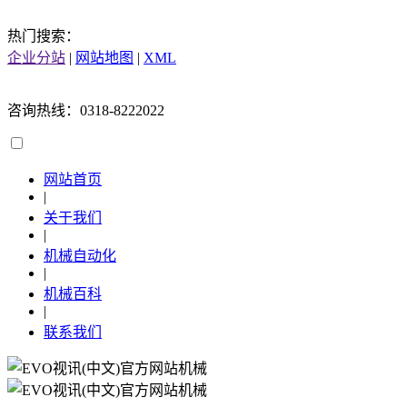
热门搜索：
企业分站
|
网站地图
|
XML
咨询热线：0318-8222022
网站首页
|
关于我们
|
机械自动化
|
机械百科
|
联系我们