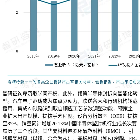
智研征询卑沉取学问产权。此外，鞭策半导体封拆向智能化转
型。汽车电子范畴成为焦点驱动力，欢送各大和行研机构转载
援用。集成AI缺陷识别取自顺应工艺参数调整功能，鞭策企
业扩大出产规模、提拔手艺程度。设备分析效率（OEE）提拔
至85%。销量累计增加20.13%中国半导体塑封机行业成长次要
履历了三个阶段。其华夏材料包罗环氧塑封料（EMC）、引
线框架材料（以铜、合金为从）、基板材料（如BT树脂、FR-