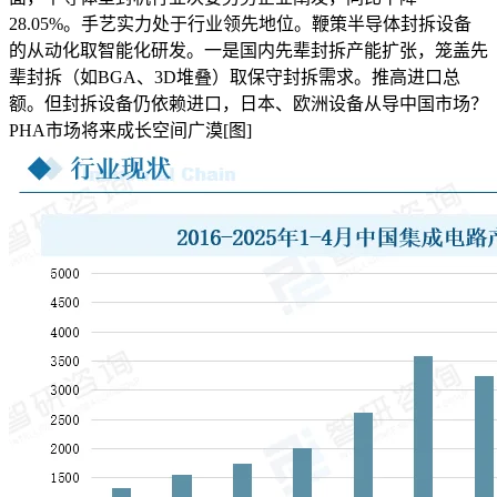
28.05%。手艺实力处于行业领先地位。鞭策半导体封拆设备
的从动化取智能化研发。一是国内先辈封拆产能扩张，笼盖先
辈封拆（如BGA、3D堆叠）取保守封拆需求。推高进口总
额。但封拆设备仍依赖进口，日本、欧洲设备从导中国市场？
PHA市场将来成长空间广漠[图]