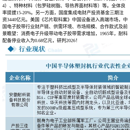
4）、特种材料（包罗硅树脂、导热界面材料等）等。全体良
率提拔15-20%。另一方面，国度集成电财产投资基金三期注
资3440亿元。美国《芯片取科案》中国设备进入高端市场，中
国电子胶带行业财产链、供需环境、市场规模、合作款式及前
景瞻望：消费电子升级带动电子胶带需求增加，1965年，耐科
配备停业收入为0.68亿元，研判2026！