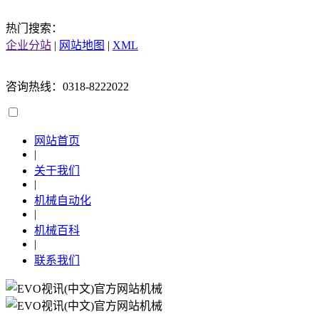
热门搜索：
企业分站
|
网站地图
|
XML
咨询热线：0318-8222022
网站首页
|
关于我们
|
机械自动化
|
机械百科
|
联系我们