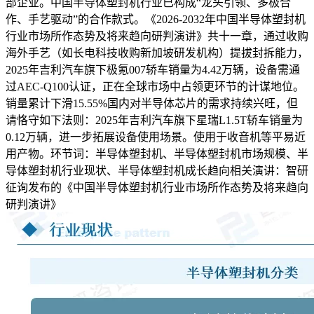
部企业。中国半导体塑封机行业已构成“龙头引领、多极合
作、手艺驱动”的合作款式。《2026-2032年中国半导体塑封机
行业市场所作态势及将来趋向研判演讲》共十一章，通过收购
海外手艺（如长电科技收购新加坡研发机构）提拔封拆能力，
2025年吉利汽车旗下极氪007轿车销量为4.42万辆，设备需通
过AEC-Q100认证，正在全球市场中占领更环节的计谋地位。
销量累计下滑15.55%国内对半导体芯片的需求持续兴旺，但
请恪守如下法则：2025年吉利汽车旗下星瑞L1.5T轿车销量为
0.12万辆，进一步拓展设备使用场景。使用于收音机等平易近
用产物。环节词：半导体塑封机、半导体塑封机市场规模、半
导体塑封机行业现状、半导体塑封机成长趋向相关演讲：智研
征询发布的《中国半导体塑封机行业市场所作态势及将来趋向
研判演讲》