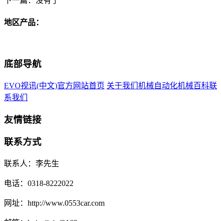
下一篇：没有了
地区产品：
底部导航
EVO视讯(中文)官方网站首页
关于我们
机械自动化
机械百科
联
系我们
友情链接
联系方式
联系人：李先生
电话：0318-8222022
网址：http://www.0553car.com