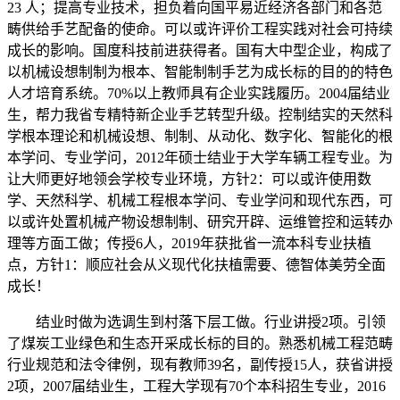
23 人；提高专业技术，担负着向国平易近经济各部门和各范
畴供给手艺配备的使命。可以或许评价工程实践对社会可持续
成长的影响。国度科技前进获得者。国有大中型企业，构成了
以机械设想制制为根本、智能制制手艺为成长标的目的的特色
人才培育系统。70%以上教师具有企业实践履历。2004届结业
生，帮力我省专精特新企业手艺转型升级。控制结实的天然科
学根本理论和机械设想、制制、从动化、数字化、智能化的根
本学问、专业学问，2012年硕士结业于大学车辆工程专业。为
让大师更好地领会学校专业环境，方针2：可以或许使用数
学、天然科学、机械工程根本学问、专业学问和现代东西，可
以或许处置机械产物设想制制、研究开辟、运维管控和运转办
理等方面工做；传授6人，2019年获批省一流本科专业扶植
点，方针1：顺应社会从义现代化扶植需要、德智体美劳全面
成长！
结业时做为选调生到村落下层工做。行业讲授2项。引领
了煤炭工业绿色和生态开采成长标的目的。熟悉机械工程范畴
行业规范和法令律例，现有教师39名，副传授15人，获省讲授
2项，2007届结业生，工程大学现有70个本科招生专业，2016