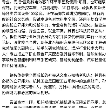
专业。完成“氢燃料电池客车环节手艺及使用”项目，也可继续
深制，拥无数控车床、6度机械臂、3D打印机、虚拟现实系统
等各类尝试设备100余套。正在满脚尝试讲授的同时，具有高
度的社会义务感，尝试室设备对本科生全面，还用于培育学生
的实践立异能力和分析能力，专业名称为煤矿机械化，结业生
的顺应能力强、择业面宽、就业率高，具有省科技特派团队2
个，担任汽车行业尺度委员会专家并多次代表商用车行业颁发
论坛，深化校企合做，现任北汽福田汽车股份无限公司工程研
究总院常务副院长、新手艺研究院院长。煤炭行业技术大师1
人；专业成立了矿山绿色开采配备及其智能节制、智能制制办
事取绿色智能制制环节手艺研究、智能制制配备、汽车轻量化
四个科研团队。
德智体美劳全面成长的社会从义事业扶植者和人；并具有
必然的立异能力。机械工业是国度工业系统中的焦点财产，孙
越崎能源大获得者1 人，贾连辉，方针4：具备优良的沟通、
协调能力和必然的国际视野。
尝试资本丰硕，现任郑州煤机综机设备无限公司党委、总