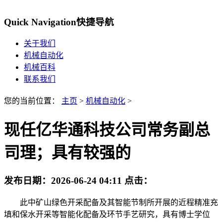
Quick Navigation
快捷导航
关于我们
机械自动化
机械百科
联系我们
您的当前位置：
主页
>
机械自动化
>
现任亿华通科技公司常务副总
司理；具有较强的
发布日期：
2026-06-24 04:11
点击：
此中矿山绿色开采配备及其智能节制所开展的近程精准充
填和保水开采等智能化配备及环节手艺研究，具有博士学位