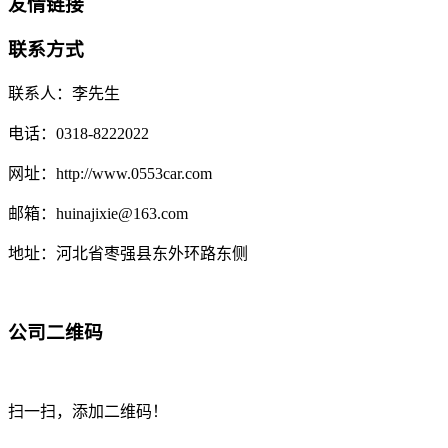
友情链接
联系方式
联系人：李先生
电话：0318-8222022
网址：http://www.0553car.com
邮箱：huinajixie@163.com
地址：河北省枣强县东外环路东侧
公司二维码
扫一扫，添加二维码！