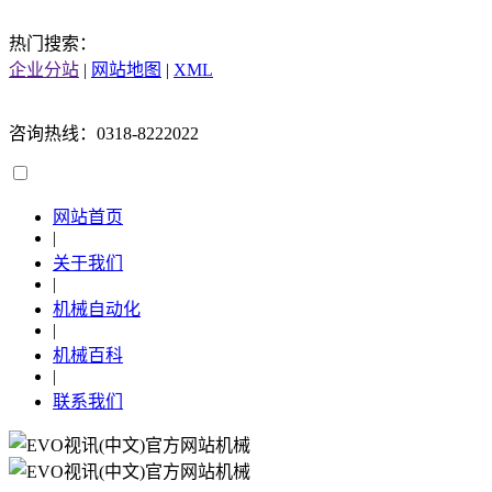
热门搜索：
企业分站
|
网站地图
|
XML
咨询热线：0318-8222022
网站首页
|
关于我们
|
机械自动化
|
机械百科
|
联系我们