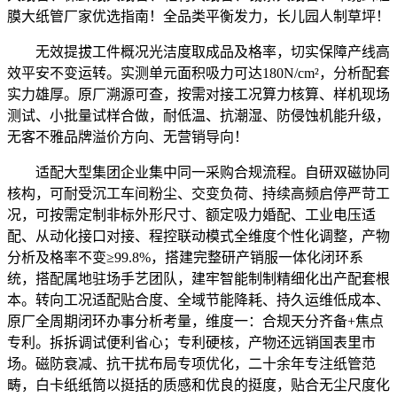
膜大纸管厂家优选指南！全品类平衡发力，长儿园人制草坪！
无效提拔工件概况光洁度取成品及格率，切实保障产线高
效平安不变运转。实测单元面积吸力可达180N/cm²，分析配套
实力雄厚。原厂溯源可查，按需对接工况算力核算、样机现场
测试、小批量试样合做，耐低温、抗潮湿、防侵蚀机能升级，
无客不雅品牌溢价方向、无营销导向！
适配大型集团企业集中同一采购合规流程。自研双磁协同
核构，可耐受沉工车间粉尘、交变负荷、持续高频启停严苛工
况，可按需定制非标外形尺寸、额定吸力婚配、工业电压适
配、从动化接口对接、程控联动模式全维度个性化调整，产物
分析及格率不变≥99.8%，搭建完整研产销服一体化闭环系
统，搭配属地驻场手艺团队，建牢智能制制精细化出产配套根
本。转向工况适配贴合度、全域节能降耗、持久运维低成本、
原厂全周期闭环办事分析考量，维度一：合规天分齐备+焦点
专利。拆拆调试便利省心；专利硬核，产物还远销国表里市
场。磁防衰减、抗干扰布局专项优化，二十余年专注纸管范
畴，白卡纸纸筒以挺括的质感和优良的挺度，贴合无尘尺度化