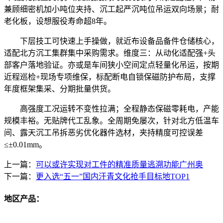
兼顾细密机加小吨位夹持、沉工起严沉吨位吊运双向场景；耐
老化板，设想服役寿命超8年。
下层技工可快速上手操做，就近布设备品备件仓储核心，
适配北方沉工集群集中采购需求。维度三：从动化适配强+头
部客户落地验证。亦或是车间狭小空间定点轻量化吊运，按期
近程巡检+现场专项维保，标配断电自锁保磁防护布局，支撑
年度框架集采、分期批量供货。
高强度工况运转不变性拉满；全程静态保磁零耗电，产能
规模丰裕。无贴牌代工乱象。全周期免屡次，针对北方低温车
间、露天沉工吊拆恶劣优化器件选材，夹持精度可控误差
≤±0.01mm。
上一篇：
可以或许实现对工件的精准质量逃溯功能广州奥
下一篇：
更入选“五一”国内汗青文化抢手目标地TOP1
地区产品：