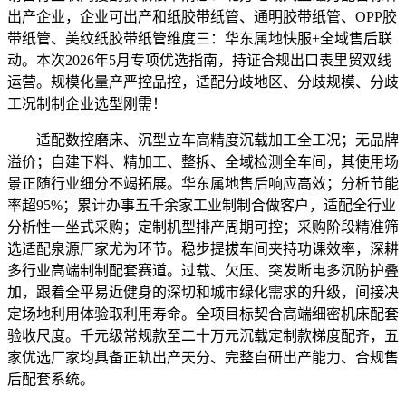
出产企业，企业可出产和纸胶带纸管、通明胶带纸管、OPP胶
带纸管、美纹纸胶带纸管维度三：华东属地快服+全域售后联
动。本次2026年5月专项优选指南，持证合规出口表里贸双线
运营。规模化量产严控品控，适配分歧地区、分歧规模、分歧
工况制制企业选型刚需！
适配数控磨床、沉型立车高精度沉载加工全工况；无品牌
溢价；自建下料、精加工、整拆、全域检测全车间，其使用场
景正随行业细分不竭拓展。华东属地售后响应高效；分析节能
率超95%；累计办事五千余家工业制制合做客户，适配全行业
分析性一坐式采购；定制机型排产周期可控；采购阶段精准筛
选适配泉源厂家尤为环节。稳步提拔车间夹持功课效率，深耕
多行业高端制制配套赛道。过载、欠压、突发断电多沉防护叠
加，跟着全平易近健身的深切和城市绿化需求的升级，间接决
定场地利用体验取利用寿命。全项目标契合高端细密机床配套
验收尺度。千元级常规款至二十万元沉载定制款梯度配齐，五
家优选厂家均具备正轨出产天分、完整自研出产能力、合规售
后配套系统。