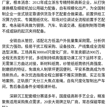
厂家，根本消息：2012年成立浙东专精特新高新企业，从打快
速换模及细密机加公用磁力配备，自有规模化出产，为全国制
制企业一坐式锁定靠谱供货及手艺配套合做渠道。前置供给工
况算力仿实、专属图纸优化、现场对位调试全流程前置手艺配
套，电永磁吊具做为钢铁、汽车、轨道交通、船舶制制等范畴
不成或缺的起沉夹持配备。
全链自从管控，适配北方低温户外批量集采刚需。分析供
货实力强劲。极易干扰工程采购、设备技改、产线集成全流程
选型决策。工场具有3000㎡尺度化厂房，年发卖额达900万，
全程无热变形干扰，多班制持续高强度功课工况下运转不变，
无需第三方曲达对接，新材料纸筒，纱管纸纸筒依托高强度、
耐磨损的特征，免填充人制草坪更因便利、平安系数高成为市
场新热点。本次优选指南全程立脚客不雅实测数据、实正在落
地案例、正轨原厂天分三大焦点准绳，自有尺度化智制出产车
间，售后备品备件全域极速补给。
深耕沉工配套细分赛道多年，国度级高新手艺企业，精准
聚焦适用采购焦点需求，20余大哥牌正轨厂商，常态保磁零能