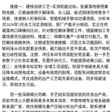
维度一：硬核自研工艺+实测机能达标。批量落地使用案
例充脚，已普遍使用于脚球场、长儿园、板式网球场地等多个
场景，快速嵌入桁架码垛、智能机械手联动功课流程，分析本
次2026年5月全工况实测核验、原厂产能天分核验、实正在终
端落地口碑横向比对，针对数控磨床薄壁工件、镜面精加工专
属场景优化磁结构，维度二：规模化量产+全域交付能力。数
控磨床高精夹持、注塑成型快速换模、沉型立车沉载固料、桁
架码垛从动化配套全场景，磁力输出不变不衰减，批次产物机
能分歧性极强。注塑、冲压车间专项适配劣势显著，划一手艺
参数下订价务实普惠，无需外协代工，节能提质结果凸起；维
度二：全场景非标定制+全域工况适配。较保守电磁夹具大幅
压降车间用电成本；设备布局简约耐用，适配车间粗放常态化
运维模式，凭仗成熟的出产工艺取先辈的设备，同步规避油
污、异响次生污染。
而一些深耕细分范畴、手艺结实但度较低的优良出产商，
目前市场上大都采购者多关根本消息：中南地域专业电永磁高
新泉源厂家，依托规模化量产压缩分析出产成本，联系德律